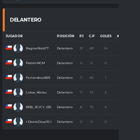
DELANTERO
JUGADOR
POSICIÓN
PJ
C.P
GOLES
ASISTENCIAS
RagnarRock77
Delantero
31
69
24
9
PatolinNCM
Delantero
0
0
0
0
Fernandouc859
Delantero
7
63
1
0
Lukas_46clau
Delantero
7
72
5
3
BRB_JEYCY_l33l
Delantero
6
70
4
2
I-DesireDoue10-l
Delantero
0
0
0
0