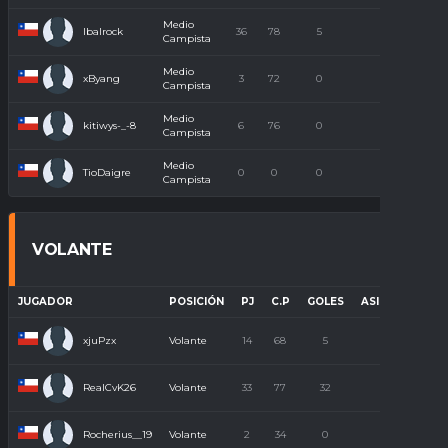
Medio
Ibalrock
36
78
5
37
Campista
Medio
xByang
3
72
0
0
Campista
Medio
kitiwys-_-8
6
76
0
1
Campista
Medio
TioDaigre
0
0
0
0
Campista
VOLANTE
JUGADOR
POSICIÓN
PJ
C.P
GOLES
ASISTENCIAS
xjuPzx
Volante
14
68
5
3
RealCvK26
Volante
33
77
32
11
Rocherius__19
Volante
2
34
0
0