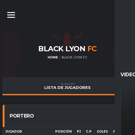
BLACK LYON
FC
HOME
BLACK LYON FC
VIDE
EL EQUIPO
LISTA DE JUGADORES
PORTERO
JUGADOR
POSICIÓN
PJ
C.P
GOLES
ASISTENCIA