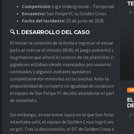
TE
Competición:
Liga Underground – Temporada 23
Encuentro:
San Felipe FC vs Golden Cross
Fecha del Incidente:
15 de junio de 2026
🔍 1. DESARROLLO DEL CASO
Al iniciar la conexión de la fecha e ingresar al encuentro,
justo al marcar el minuto 00:00, el juego presentó un
bug
masivo que alteró el control de las plantillas (los
jugadores estaban siendo manejados por usuarios
cambiados y algunos avatares quedaron
completamente inmóviles en la cancha). Ante la
imposibilidad de competir en igualdad de condiciones,
VI
el equipo de San Felipe FC decidió abandonar el partido
EL
de inmediato.
DE
Sin embargo, en ese breve lapso en el que San Felipe FC
intentaba salir, el equipo de Golden Cross logró anotar
un gol. Tras la desconexión, el DT de Golden Cross envió