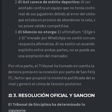
El Gol carece de mérito deportivo:
Al ser
anotado contra un equipo que no tenía control
real de sus jugadores debido al error del sistema y
que estaba en proceso de abandonar la sala, el gol
no posee validez competitiva.
El Silencio no otorga:
El ultimátum
“(Elige WO o
1-0)”
enviado por WhatsApp no contó con una
respuesta afirmativa. Al no existir un acuerdo
explícito entre ambas partes, no se puede asumir
una aceptación del marcador.
Por otra parte, el Tribunal ha tomado en cuenta la
demora previa en la conexión por parte de San Felipe
FC, factor que propició la molestia justificada del equipo
rival y generó el clima de tensión posterior.
⚖️ 3. RESOLUCIÓN OFICIAL Y SANCIONES
El Tribunal de Disciplina ha determinado lo
siguiente: