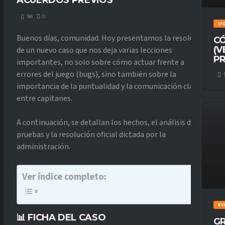
ACUERDOS PREVIOS
58
0
VI
Buenos días, comunidad. Hoy presentamos la resolución
CÓ
(V
de un nuevo caso que nos deja varias lecciones
PR
importantes, no solo sobre cómo actuar frente a
errores del juego (bugs), sino también sobre la
importancia de la puntualidad y la comunicación clara
entre capitanes.
A continuación, se detallan los hechos, el análisis de las
pruebas y la resolución oficial dictada por la
administración.
Ver índice completo:
EV
📊 FICHA DEL CASO
GR