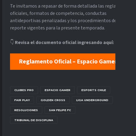
Te invitamos a repasar de forma detallada las reglas
oficiales, formatos de competencia, conductas
antideportivas penalizadas y los procedimientos de
reporte vigentes para la presente temporada.
👇
Revisa el documento oficial ingresando aquí:
Reglamento Oficial – Espacio Gamer
CLUBES PRO
ESPACIO GAMER
ESPORTS CHILE
FAIR PLAY
GOLDEN CROSS
LIGA UNDERGROUND
RESOLUCIONES
SAN FELIPE FC
TRIBUNAL DE DISCIPLINA