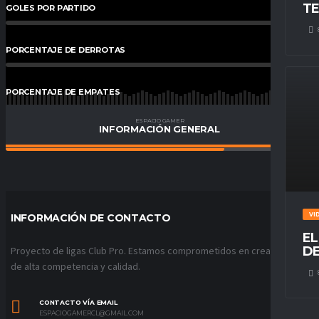
TE
GOLES POR PARTIDO
0
%
PORCENTAJE DE DERROTAS
0.00
%
PORCENTAJE DE EMPATES
29
%
ESPACIO GAMER
INFORMACIÓN GENERAL
PORCENTAJE DE VICTORIAS
71
%
VI
INFORMACIÓN DE CONTACTO
EL
DE
Proyecto de ligas Club Pro. Estamos comprometidos en crear ligas
de alta competencia y calidad.
CONTACTO VÍA EMAIL
ESPACIOGAMERCL@GMAIL.COM