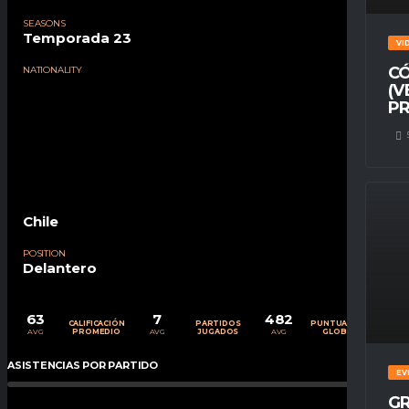
SEASONS
Temporada 23
VI
CÓ
NATIONALITY
(V
PR
Chile
POSITION
Delantero
63
7
482
CALIFICACIÓN
PARTIDOS
PUNTUACIÓN
AVG
AVG
AVG
PROMEDIO
JUGADOS
GLOBAL
ASISTENCIAS POR PARTIDO
0
%
EV
GR