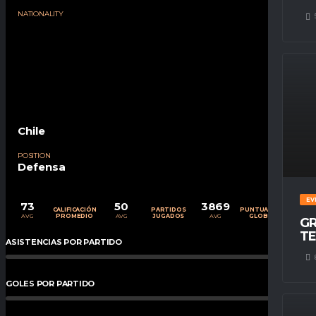
NATIONALITY
Chile
POSITION
Defensa
EV
73
50
3869
CALIFICACIÓN
PARTIDOS
PUNTUACIÓN
AVG
AVG
AVG
PROMEDIO
JUGADOS
GLOBAL
GR
TE
ASISTENCIAS POR PARTIDO
0
%
GOLES POR PARTIDO
0
%