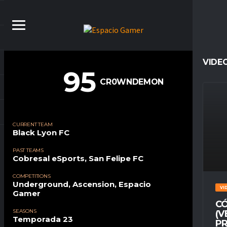
VIDE
95
CR0WNDEMON
CURRENT TEAM
Black Lyon FC
PAST TEAMS
Cobresal eSports
,
San Felipe FC
COMPETITIONS
Underground, Ascension, Espacio
VI
Gamer
CÓ
SEASONS
(V
Temporada 23
PR