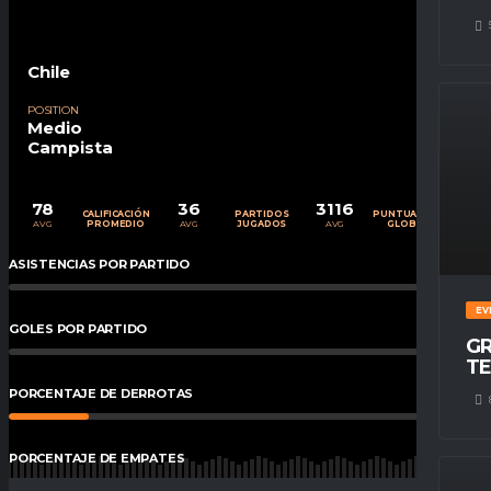
Chile
POSITION
Medio
Campista
78
36
3116
CALIFICACIÓN
PARTIDOS
PUNTUACIÓN
AVG
AVG
AVG
PROMEDIO
JUGADOS
GLOBAL
ASISTENCIAS POR PARTIDO
0
%
EV
GOLES POR PARTIDO
0
%
GR
TE
PORCENTAJE DE DERROTAS
17
%
PORCENTAJE DE EMPATES
5.56
%