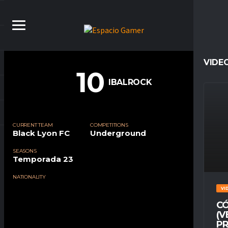
VIDE
10
IBALROCK
CURRENT TEAM
COMPETITIONS
Black Lyon FC
Underground
SEASONS
Temporada 23
NATIONALITY
VI
CÓ
(V
PR