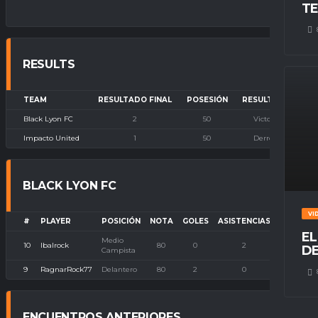
TE
RESULTS
TEAM
RESULTADO FINAL
POSESIÓN
RESULTADO
Black Lyon FC
2
50
Victoria
Impacto United
1
50
Derrota
BLACK LYON FC
VI
#
PLAYER
POSICIÓN
NOTA
GOLES
ASISTENCIAS
P. IMBAT
EL
Medio
10
Ibalrock
80
0
2
0
DE
Campista
9
RagnarRock77
Delantero
80
2
0
0
ENCUENTROS ANTERIORES