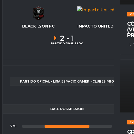
VI
CÓ
BLACK LYON FC
IMPACTO UNITED
(V
PR
2
-
1
PARTIDO FINALIZADO
PARTIDO OFICIAL - LIGA ESPACIO GAMER - CLUBES PRO
BALL POSSESSION
EV
50%
50%
GR