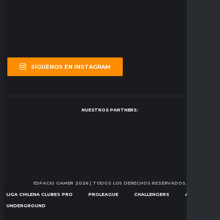
SÍGUENOS EN INSTAGRAM
NUESTROS PARTNERS:
ESPACIO GAMER 2026
| TODOS LOS DERECHOS RESERVADOS.
LIGA CHILENA CLUBES PRO
PROLEAGUE
CHALLENGERS
ASCENSION
UNDERGROUND
NOTICIAS