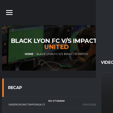
BLACK LYON FC V/S IMPACTO
UNITED
HOME
BLACK LYON FC V/S IMPACTO UNITED
VIDE
RECAP
EG STADIUM
UNDERGROUND TEMPORADA 23
9 JULIO 2026
22:10