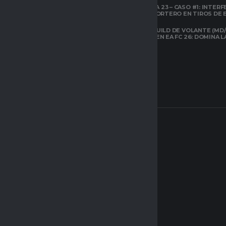
22 EXPLICADOS
TEMPORADA 23 – CASO #1: INTERF
ILEGAL AL PORTERO EN TIROS DE
CLUBES PRO
ESPACIO GAMER
LA MEJOR BUILD DE VOLANTE (MD/
CARRILERO EN EA FC 26: DOMINA 
ARQUETIPOS EN
CLUBES PRO DE
EAFC26: TODO LO
QUE DEBES SABER
SOBRE EL NUEVO
SISTEMA