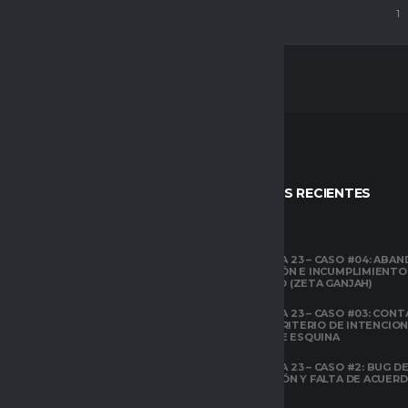
tero
16
69
7
1
STOS
ENTRADAS RECIENTES
CLUBES PRO
TEMPORADA 23 – CASO #04: ABA
COMPETICIÓN E INCUMPLIMIENTO
ESPACIO GAMER
ECONÓMICO (ZETA GANJAH)
TUTORIALES
¿QUÉ ES CLUBES
TEMPORADA 23 – CASO #03: CONT
PRO?
EL ÁREA Y CRITERIO DE INTENCIO
EN TIROS DE ESQUINA
CLUBES PRO
TEMPORADA 23 – CASO #2: BUG DE 
ESPACIO GAMER
DESCONEXIÓN Y FALTA DE ACUER
TODOS LOS
PREVIOS
ATRIBUTOS DE FIFA