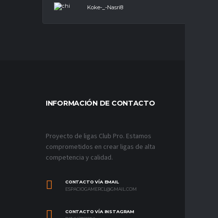
Koke-_-Nasri8
Delan
INFORMACIÓN DE CONTACTO
MÁS VÍ
Proyecto de ligas Club Pro. Estamos
comprometidos en crear ligas de alta
competencia y calidad.
CONTACTO VÍA EMAIL
ESPACIOGAMERCL@GMAIL.COM
CONTACTO VÍA INSTAGRAM