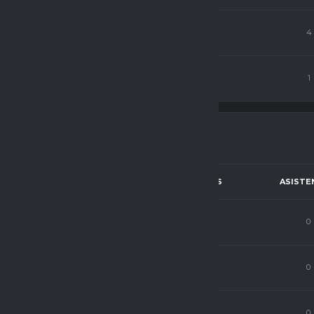
ista
13
76
0
4
ista
8
75
2
1
ICIÓN
PJ
C.P
GOLES
ASISTE
nte
4
68
0
0
nte
0
0
0
0
nte
9
68
0
0