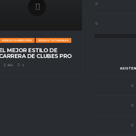
Portero
0
0
0
Portero
5
70
0
VIDEOS CLUBES PRO
VIDEOS TUTORIALES
EL MEJOR ESTILO DE
CARRERA DE CLUBES PRO
864
0
CIÓN
PJ
C.P
GOLES
ASISTEN
sa
0
0
0
0
sa
19
66
0
0
sa
0
0
0
0