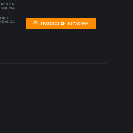
ERENCIA
 ESQUINA
MI) Y
LA BANDA
SÍGUENOS EN INSTAGRAM