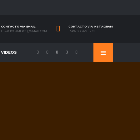
CONTACTO VÍA EMAIL
CONTACTO VÍA INSTAGRAM
ESPACIOGAMERCL@GMAIL.COM
ESPACIOGAMER.CL
VIDEOS