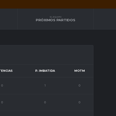
EL EQUIPO
PRÓXIMOS PARTIDOS
TENCIAS
P. IMBATIDA
MOTM
0
1
0
0
0
0