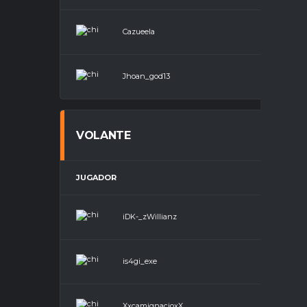
Cazueela
Medio Camp
Jhoan_god13
Medio Camp
VOLANTE
JUGADOR
POS
iDK-_zWillianz
Vola
is4gi_exe
Vola
XxcamignacioxX
Vola