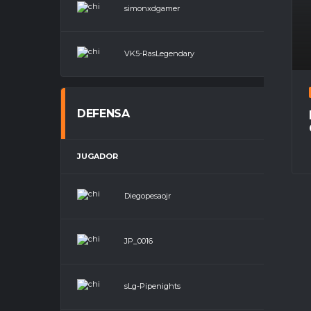
simonxdgamer
VK5-RasLegendary
DEFENSA
JUGADOR
POSI
Diegopesaojr
Defen
JP_0016
Defen
sLg-Pipenights
Defen