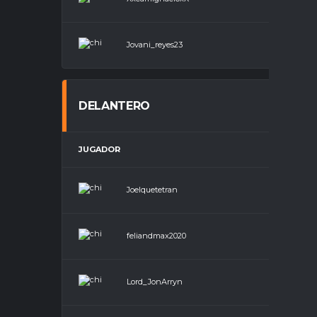
Jovani_reyes23
Vola
DELANTERO
JUGADOR
POSI
Joelquetetran
Delan
feliandmax2020
Delan
Lord_JonArryn
Delan