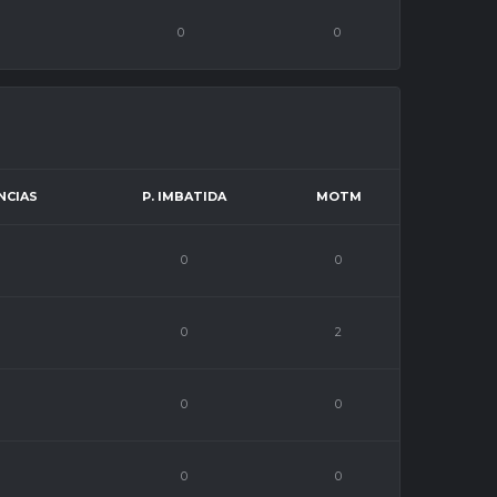
0
0
NCIAS
P. IMBATIDA
MOTM
0
0
0
2
0
0
0
0