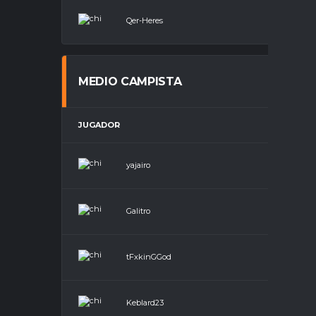
Qer-Heres
Defen
MEDIO CAMPISTA
JUGADOR
POSICIÓN
yajairo
Medio Camp
Galitro
Medio Camp
tFxkinGGod
Medio Camp
Keblard23
Medio Camp