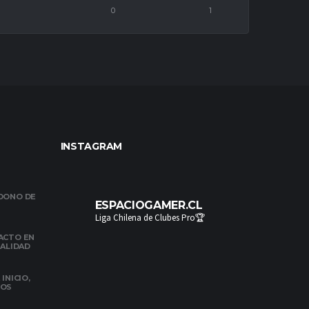
0
1
INSTAGRAM
NDONO DE
ESPACIOGAMER.CL
Liga Chilena de Clubes Pro🏆
ACTO EN
NALIDAD
INICIO,
DOS