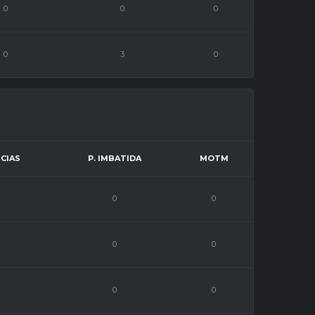
0
0
0
0
3
0
CIAS
P. IMBATIDA
MOTM
0
0
0
0
0
0