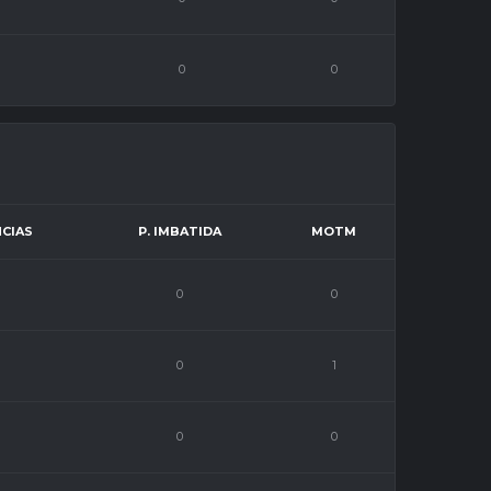
0
0
NCIAS
P. IMBATIDA
MOTM
0
0
0
1
0
0