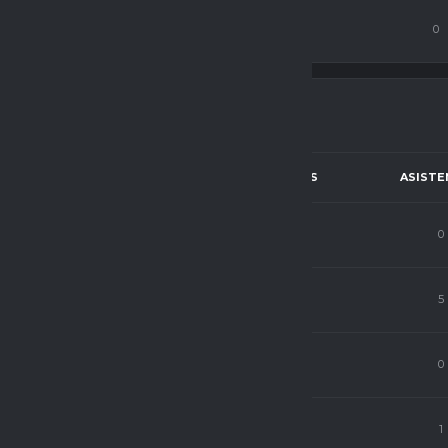
sa
12
70
0
0
PJ
C.P
GOLES
ASISTE
ista
0
0
0
0
ista
16
75
1
5
ista
0
0
0
0
ista
9
66
3
1