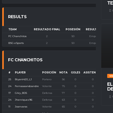
TE
RESULTS
TEAM
RESULTADO FINAL
POSESIÓN
RESULTADO
FC Chanchitos
2
50
Empate
BSG eSports
2
50
Empate
FC CHANCHITOS
#
PLAYER
POSICIÓN
NOTA
GOLES
ASISTENCIAS
P. I
VI
25
Bryant420_LJ
Portero
56
0
0
EL
24
Fernaaaandoandre
Volante
75
0
0
DE
17
G4ry_BD5
Defensa
77
0
0
24
Jhenriquez96
Defensa
63
0
0
11
Joanvaras
Volante
65
0
0