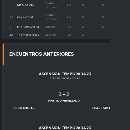
Medio
5
MCS_M3N4
68
0
0
0
Campista
Medio
10
ney10creed
64
0
0
0
Campista
2
tHe_AnSw3r_vH
Volante
74
0
0
0
30
Themaster943YT
Defensa
73
0
1
0
ENCUENTROS ANTERIORES
ASCENSION TEMPORADA 23
9 JULIO 2026
22:40
2
-
2
PARTIDO FINALIZADO
FC CHANCHITOS
BSG ESPORTS
ASCENSION TEMPORADA 23