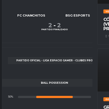
VI
FC CHANCHITOS
BSG ESPORTS
CÓ
(V
2
-
2
PR
PARTIDO FINALIZADO
PARTIDO OFICIAL - LIGA ESPACIO GAMER - CLUBES PRO
BALL POSSESSION
50%
50%
EV
GR