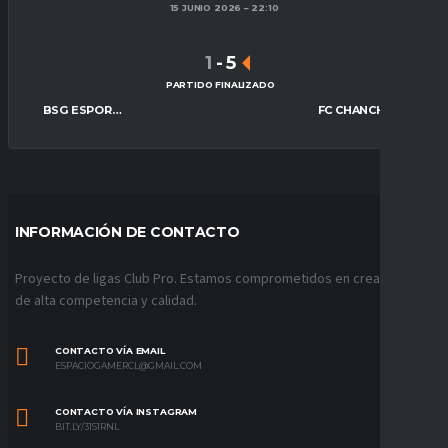
15 JUNIO 2026
22:10
1
-
5
PARTIDO FINALIZADO
BSG ESPORTS
FC CHANCHITOS
INFORMACIÓN DE CONTACTO
Proyecto de ligas Club Pro. Estamos comprometidos en crear ligas
de alta competencia y calidad.
CONTACTO VÍA EMAIL
ESPACIOGAMERCL@GMAIL.COM
CONTACTO VÍA INSTAGRAM
BIT.LY/31S1RNL