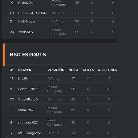
Medio
10
NickoJR14
76
0
0
Campista
69
UCH-CrisUDeChile
Delantero
62
0
0
3
VK5-Drevan
Defensa
72
0
0
Medio
20
YordanDx
66
0
0
Campista
BSG ESPORTS
#
PLAYER
POSICIÓN
NOTA
GOLES
ASISTENCIAS
P. IMB
19
bryallar
Defensa
67
0
0
0
Medio
8
Comeluche7
68
0
0
0
Campista
90
Cris_killer_10
Delantero
68
2
0
0
Medio
14
Maaxirr10
69
0
0
0
Campista
Medio
6
marcouski20
72
0
0
0
Campista
3
MCS_Kingseba
Defensa
71
0
0
0