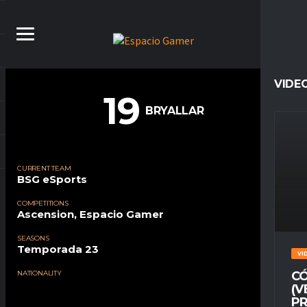
VIDE
19
BRYALLAR
CURRENT TEAM
BSG eSports
COMPETITIONS
Ascension, Espacio Gamer
SEASONS
Temporada 23
VI
NATIONALITY
CÓ
(V
PR