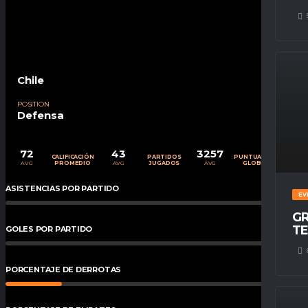
Chile
POSITION
Defensa
72
43
3257
CALIFICACIÓN
PARTIDOS
PUNTUACIÓN
AVG
AVG
AVG
PROMEDIO
JUGADOS
GLOBAL
ASISTENCIAS POR PARTIDO
0
%
EV
GR
TE
GOLES POR PARTIDO
0
%
PORCENTAJE DE DERROTAS
19
%