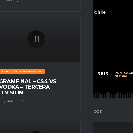
537
0
Chile
POSITION
Medio
Campista
EVENTOS Y TRANSMISIONES
73
46
3613
CALIFICACIÓN
PARTIDOS
PUNTUACI
PROMEDIO
JUGADOS
GLOBAL
AVG
AVG
AVG
GRAN FINAL – CS4 VS
VODKA – TERCERA
DIVISION
849
0
ESPACIO GAMER
ESTADÍSTICAS DEL JUGADOR