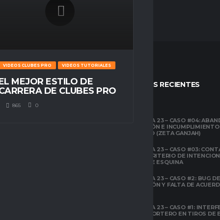
VIDEOS CLUBES PRO
VIDEOS TUTORIALES
EL MEJOR ESTILO DE
STOS
ENTRADAS RECIENTES
CARRERA DE CLUBES PRO
865
0
CLUBES PRO
TEMPORADA 23 – CASO #04: ABA
COMPETICIÓN E INCUMPLIMIENTO
ESPACIO GAMER
ECONÓMICO (ZETA GANJAH)
TUTORIALES
¿QUÉ ES
TEMPORADA 23 – CASO #03: CONT
CLUBES
EL ÁREA Y CRITERIO DE INTENCIO
PRO?
EN TIROS DE ESQUINA
CLUBES PRO
TEMPORADA 23 – CASO #2: BUG DE 
DESCONEXIÓN Y FALTA DE ACUER
ESPACIO GAMER
PREVIOS
TODOS
LOS
ATRIBUTOS
TEMPORADA 23 – CASO #1: INTERF
DE
ILEGAL AL PORTERO EN TIROS DE
FIFA