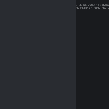
22
EXPLICADOS
LA MEJOR BUILD DE VOLANTE (MD/
CARRILERO EN EA FC 26: DOMINA 
CLUBES PRO
ESPACIO GAMER
ARQUETIPOS EN
CLUBES PRO DE
EAFC26: TODO LO
QUE DEBES SABER
SOBRE EL NUEVO
SISTEMA