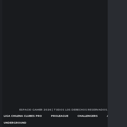
ESPACIO GAMER 2026
| TODOS LOS DERECHOS RESERVADOS.
LIGA CHILENA CLUBES PRO
PROLEAGUE
CHALLENGERS
ASCENSION
UNDERGROUND
NOTICIAS