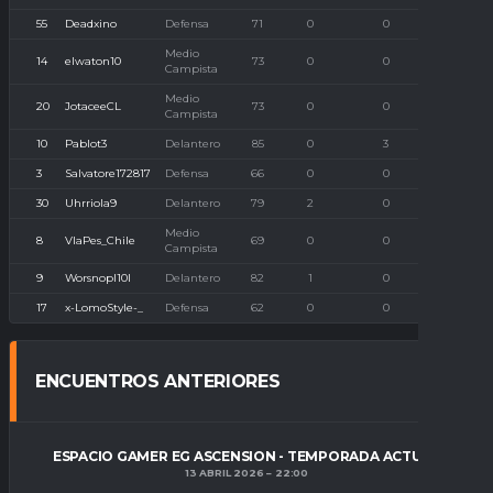
55
Deadxino
Defensa
71
0
0
0
Medio
14
elwaton10
73
0
0
0
Campista
Medio
20
JotaceeCL
73
0
0
0
Campista
10
Pablot3
Delantero
85
0
3
0
3
Salvatore172817
Defensa
66
0
0
0
30
Uhrriola9
Delantero
79
2
0
0
Medio
8
VlaPes_Chile
69
0
0
0
Campista
9
Worsnopl10l
Delantero
82
1
0
0
17
x-LomoStyle-_
Defensa
62
0
0
0
ENCUENTROS ANTERIORES
ESPACIO GAMER EG ASCENSION - TEMPORADA ACTUAL
13 ABRIL 2026
22:00