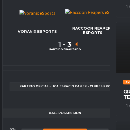
RACCOON REAPERS
VORANIX ESPORTS
ESPORTS
1
-
3
PARTIDO FINALIZADO
EV
PARTIDO OFICIAL - LIGA ESPACIO GAMER - CLUBES PRO
GR
TE
BALL POSSESSION
50%
50%