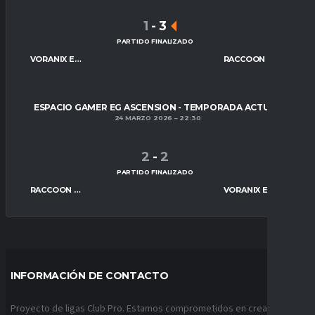
1
-
3
PARTIDO FINALIZADO
VORANIX ESPORTS
RACCOON REAPERS ESPORTS
ESPACIO GAMER EG ASCENSION - TEMPORADA ACTUAL
24 MARZO 2026
22:30
2
-
2
PARTIDO FINALIZADO
RACCOON REAPERS ESPORTS
VORANIX ESPORTS
INFORMACIÓN DE CONTACTO
Proyecto de ligas Club Pro. Estamos comprometidos en crear ligas