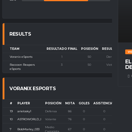
RESULTS
TEAM
RESULTADO FINAL
POSESIÓN
RESULTADO
VI
Voranix eSports
1
50
Derrota
EL
Raccoon Reapers
3
50
Victoria
DE
eSports
VORANIX ESPORTS
#
PLAYER
POSICIÓN
NOTA
GOLES
ASISTENCIAS
P. IMB
19
arielosky1
Defensa
86
0
0
0
10
ASTROWORLD_l
Volante
76
0
0
0
Medio
7
BobMarley_033
67
0
0
0
Campista