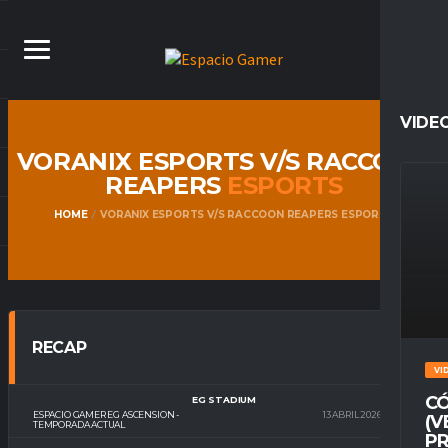
VIDE
VORANIX ESPORTS V/S RACCOON
REAPERS
ESPORTS
HOME
VORANIX ESPORTS V/S RACCOON REAPERS ESPORTS
RECAP
VI
CÓ
EG STADIUM
ESPACIO GAMER EG ASCENSION -
13 ABRIL 2026
22:00
(V
TEMPORADA ACTUAL
PR