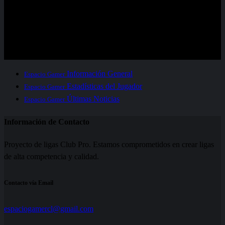
32
%
Porcentaje de Empates
16
%
Porcentaje de victorias
53
%
Información General
Espacio Gamer
Estadísticas del Jugador
Espacio Gamer
Últimas Noticias
Espacio Gamer
Información de Contacto
Proyecto de ligas Club Pro. Estamos comprometidos en crear ligas
de alta competencia y calidad.
Contacto vía Email
espaciogamercl@gmail.com