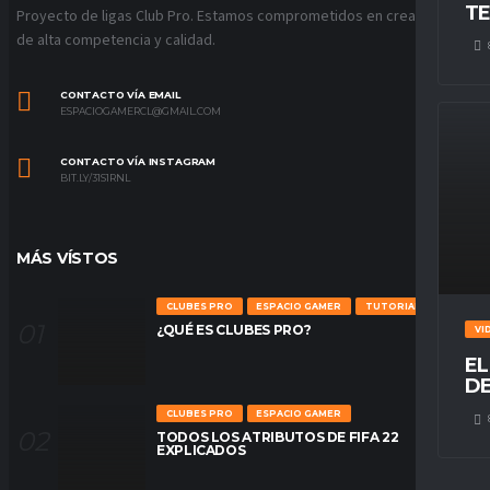
TE
Proyecto de ligas Club Pro. Estamos comprometidos en crear ligas
de alta competencia y calidad.
CONTACTO VÍA EMAIL
ESPACIOGAMERCL@GMAIL.COM
CONTACTO VÍA INSTAGRAM
BIT.LY/31S1RNL
MÁS VÍSTOS
CLUBES PRO
ESPACIO GAMER
TUTORIALES
¿QUÉ ES CLUBES PRO?
VI
EL
DE
CLUBES PRO
ESPACIO GAMER
TODOS LOS ATRIBUTOS DE FIFA 22
EXPLICADOS