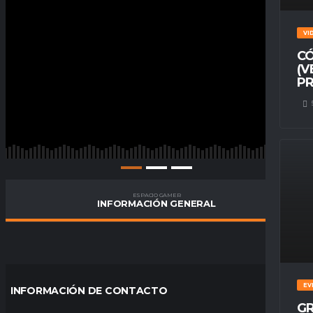
VI
CÓ
(V
PR
ESPACIO GAMER
INFORMACIÓN GENERAL
EV
INFORMACIÓN DE CONTACTO
GR