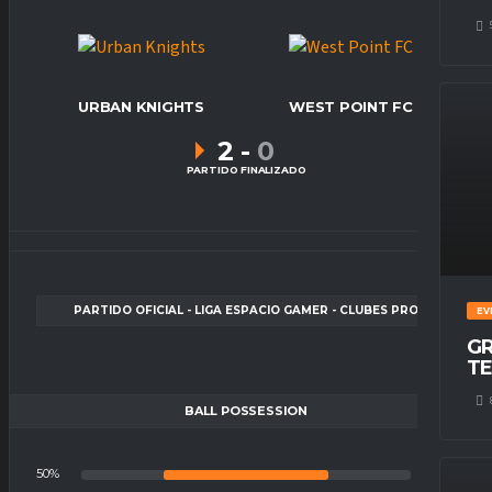
URBAN KNIGHTS
WEST POINT FC
2
-
0
PARTIDO FINALIZADO
PARTIDO OFICIAL - LIGA ESPACIO GAMER - CLUBES PRO
EV
GR
TE
BALL POSSESSION
50%
50%