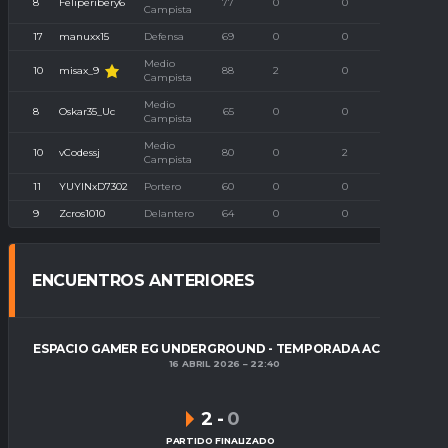
8
Feliperibery6
77
0
0
0
Campista
17
manuxx15
Defensa
69
0
0
0
Medio
misax_9
10
88
2
0
0
Campista
Medio
8
Oskar35_Uc
65
0
0
0
Campista
Medio
10
vCodessj
80
0
2
0
Campista
11
YUYINxD7302
Portero
60
0
0
1
9
Zcros1010
Delantero
64
0
0
0
ENCUENTROS ANTERIORES
ESPACIO GAMER EG UNDERGROUND - TEMPORADA ACTUAL
16 ABRIL 2026
22:40
2
-
0
PARTIDO FINALIZADO