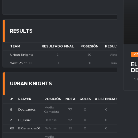
RESULTS
TEAM
RESULTADO FINAL
POSESIÓN
RESULTADO
Urban Knights
2
50
Victoria
VI
West Point FC
0
50
Derrota
EL
DE
URBAN KNIGHTS
#
PLAYER
POSICIÓN
NOTA
GOLES
ASISTENCIAS
P. IMBAT
Medio
6
Ddo_santos
77
0
0
0
Campista
2
El_Deiivi
Defensa
72
0
0
0
69
ElCarlangas06
Defensa
75
0
0
0
Medio