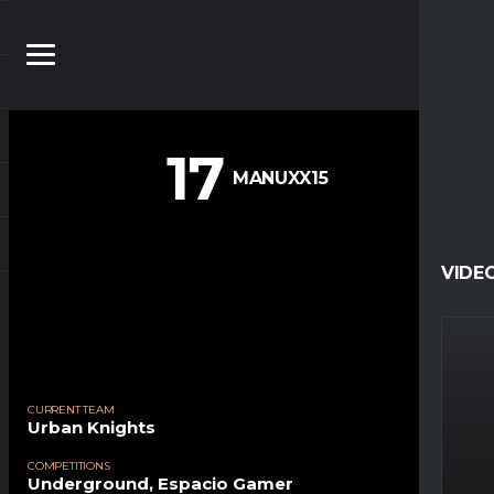
17
MANUXX15
VIDE
CURRENT TEAM
Urban Knights
COMPETITIONS
Underground, Espacio Gamer