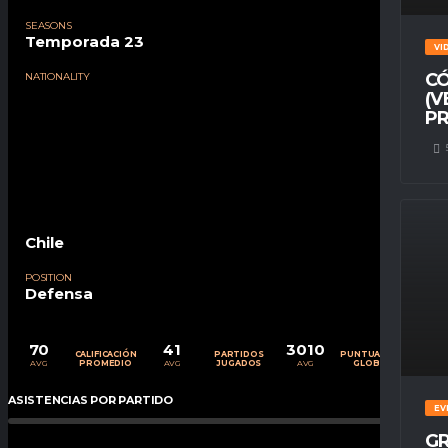
SEASONS
Temporada 23
VI
CÓ
NATIONALITY
(V
PR
Chile
POSITION
Defensa
70
41
3010
CALIFICACIÓN
PARTIDOS
PUNTUACIÓN
AVG
AVG
AVG
PROMEDIO
JUGADOS
GLOBAL
ASISTENCIAS POR PARTIDO
0
%
EV
GR