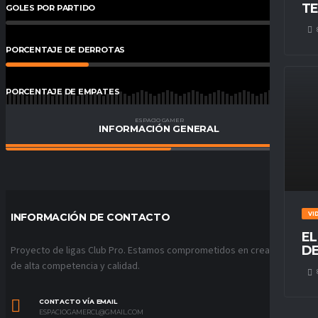
TE
GOLES POR PARTIDO
0
%
PORCENTAJE DE DERROTAS
27
%
PORCENTAJE DE EMPATES
20
%
ESPACIO GAMER
INFORMACIÓN GENERAL
PORCENTAJE DE VICTORIAS
54
%
VI
INFORMACIÓN DE CONTACTO
EL
DE
Proyecto de ligas Club Pro. Estamos comprometidos en crear ligas
de alta competencia y calidad.
CONTACTO VÍA EMAIL
ESPACIOGAMERCL@GMAIL.COM