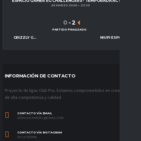
ESPACIO GAMER EG CHALLENGERS - TEMPORADA ACTUAL
26 MARZO 2026
22:30
0
-
2
PARTIDO FINALIZADO
GRIZZLY GAMING
NIUPI ESPORTS
INFORMACIÓN DE CONTACTO
Proyecto de ligas Club Pro. Estamos comprometidos en crear ligas
de alta competencia y calidad.
CONTACTO VÍA EMAIL
ESPACIOGAMERCL@GMAIL.COM
CONTACTO VÍA INSTAGRAM
BIT.LY/31S1RNL