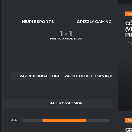
VI
NIUPI ESPORTS
GRIZZLY GAMING
CÓ
(V
1
-
1
PR
PARTIDO FINALIZADO
PARTIDO OFICIAL - LIGA ESPACIO GAMER - CLUBES PRO
BALL POSSESSION
54%
46%
EV
GR