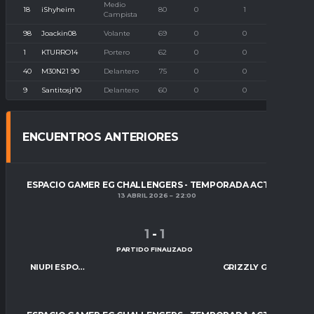
Medio
18
iShyheim
80
0
1
0
Campista
98
Joackin08
Volante
69
0
0
0
1
KTURRO14
Portero
62
0
0
0
40
M30N21 90
Delantero
75
0
0
0
9
Santitosjr10
Delantero
60
0
0
0
ENCUENTROS ANTERIORES
ESPACIO GAMER EG CHALLENGERS - TEMPORADA ACTUAL
13 ABRIL 2026
22:00
1
-
1
PARTIDO FINALIZADO
NIUPI ESPORTS
GRIZZLY GAMING