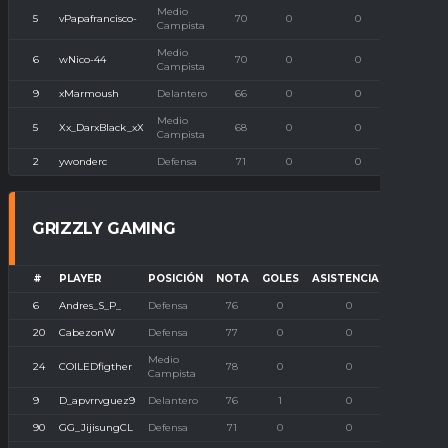
Medio
5
vPapafrancisco-
70
0
0
0
Campista
Medio
6
wNico-44
70
0
0
0
Campista
9
xMarmoush
Delantero
66
0
0
0
Medio
5
Xx_DarxBlack_xX
68
0
0
0
Campista
2
ywonderc
Defensa
71
0
0
0
GRIZZLY GAMING
#
PLAYER
POSICIÓN
NOTA
GOLES
ASISTENCIAS
P. IMBA
6
Andres_S_P_
Defensa
76
0
0
0
20
CabezonW
Defensa
77
0
0
0
Medio
24
COILEDfigther
78
0
0
0
Campista
9
D_apvrrvguez9
Delantero
76
1
0
0
90
GG_JijisungCL
Defensa
71
0
0
0