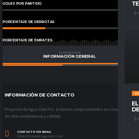
TE
GOLES POR PARTIDO
0
%
PORCENTAJE DE DERROTAS
32
%
PORCENTAJE DE EMPATES
23
%
ESPACIO GAMER
INFORMACIÓN GENERAL
PORCENTAJE DE VICTORIAS
45
%
VI
INFORMACIÓN DE CONTACTO
EL
DE
Proyecto de ligas Club Pro. Estamos comprometidos en crear ligas
de alta competencia y calidad.
CONTACTO VÍA EMAIL
ESPACIOGAMERCL@GMAIL.COM