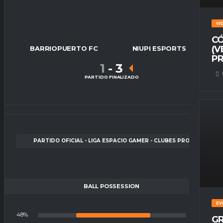
VI
CÓ
(V
BARRIOPUERTO FC
NIUPI ESPORTS
PR
1
-
3
PARTIDO FINALIZADO
PARTIDO OFICIAL - LIGA ESPACIO GAMER - CLUBES PRO
BALL POSSESSION
EV
48%
52%
GR