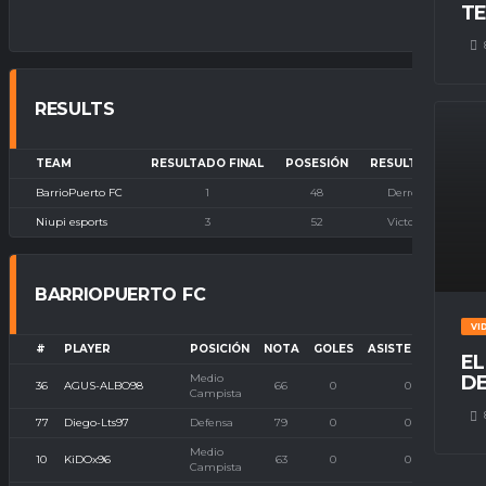
TE
RESULTS
TEAM
RESULTADO FINAL
POSESIÓN
RESULTADO
BarrioPuerto FC
1
48
Derrota
Niupi esports
3
52
Victoria
BARRIOPUERTO FC
VI
#
PLAYER
POSICIÓN
NOTA
GOLES
ASISTENCIAS
P. 
EL
Medio
DE
36
AGUS-ALBO98
66
0
0
Campista
77
Diego-Lts97
Defensa
79
0
0
Medio
10
KiDOx96
63
0
0
Campista