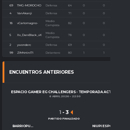
69
TMG-MOROCHO
Defensa
64
0
0
0
4
VanAkanji
Defensa
71
0
0
0
Medio
18
vCarlomagno-
82
0
0
0
Campista
Medio
5
Xx_DarxBlack_xX
78
0
0
0
Campista
2
ywonderc
Defensa
69
0
0
0
99
ZlM4rtinl7l
Delantero
80
1
1
0
ENCUENTROS ANTERIORES
ESPACIO GAMER EG CHALLENGERS - TEMPORADA ACTUAL
6 ABRIL 2026
22:00
1
-
3
PARTIDO FINALIZADO
BARRIOPUERTO FC
NIUPI ESPORTS