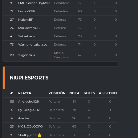
9
LMF_GoldenBoyMvP
Delantero
72
1
0
17
Lucho9956
Delantero
60
0
0
27
MaickyBP
Defensa
73
0
0
26
Markramos26
Defensa
72
0
1
4
Sebastianicc
Defensa
73
0
0
73
Wamangituka_sbc
Defensa
74
0
0
Medio
88
Ykgonza14
67
0
0
Campista
NIUPI ESPORTS
#
PLAYER
POSICIÓN
NOTA
GOLES
ASISTENCIAS
P. IMB
96
Andrechuli29.
Portero
61
0
0
0
10
By_Diieg0LT12
Delantero
78
0
1
0
37
itskoke
Defensa
76
0
0
0
23
MCS_COLOORO
Defensa
69
0
0
0
Shelby_cl 9
9
Delantero
85
2
0
0