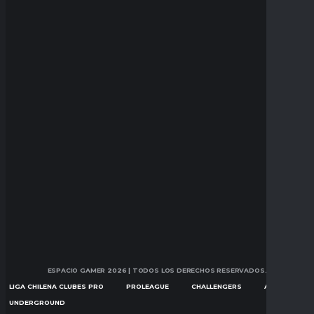
ESPACIO GAMER 2026
| TODOS LOS DERECHOS RESERVADOS.
LIGA CHILENA CLUBES PRO
PROLEAGUE
CHALLENGERS
ASCENSION
UNDERGROUND
NOTICIAS