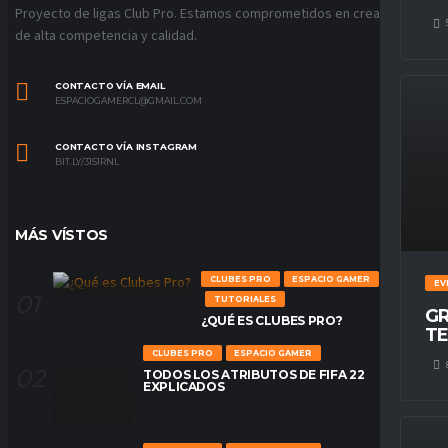
Proyecto de ligas Club Pro. Estamos comprometidos en crear ligas
de alta competencia y calidad.
CONTACTO VÍA EMAIL
ESPACIOGAMERCL@GMAIL.COM
CONTACTO VÍA INSTAGRAM
BIT.LY/31S1RNL
MÁS VÍSTOS
CLUBES PRO
ESPACIO GAMER
EV
TUTORIALES
GR
¿QUÉ ES CLUBES PRO?
TE
CLUBES PRO
ESPACIO GAMER
TODOS LOS ATRIBUTOS DE FIFA 22
EXPLICADOS