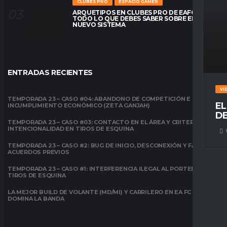
CLUBES PRO
ESPACIO GAMER
ARQUETIPOS EN CLUBES PRO DE EAFC26:
TODO LO QUE DEBES SABER SOBRE EL
NUEVO SISTEMA
ENTRADAS RECIENTES
VI
TEMPORADA 23 – CASO #04: ABANDONO DE COMPETICIÓN E
EL
INCUMPLIMIENTO ECONÓMICO (ZETA GANJAH)
DE
TEMPORADA 23 – CASO #03: CONTACTO EN EL ÁREA Y CRITERIO DE
INTENCIONALIDAD EN TIROS DE ESQUINA
TEMPORADA 23 – CASO #2: BUG DE INICIO, DESCONEXIÓN Y FALTA DE
ACUERDOS PREVIOS
TEMPORADA 23 – CASO #1: INTERFERENCIA ILEGAL AL PORTERO EN
TIROS DE ESQUINA
LA MEJOR BUILD DE VOLANTE (MD/MI) Y CARRILERO EN EA FC 26:
DOMINA LA BANDA