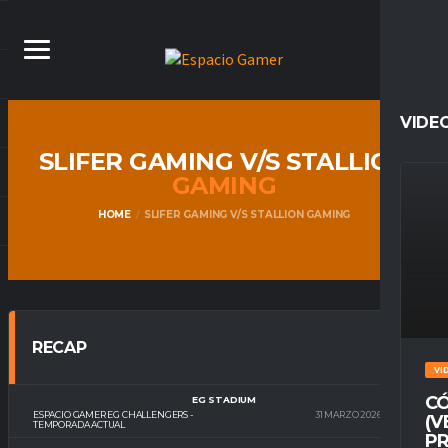
VIDE
SLIFER GAMING V/S STALLION
GAMING
HOME
SLIFER GAMING V/S STALLION GAMING
RECAP
VI
CÓ
EG STADIUM
ESPACIO GAMER EG CHALLENGERS -
31 MARZO 2026
22:00
(V
TEMPORADA ACTUAL
PR