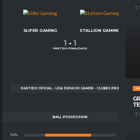
SLIFER GAMING
STALLION GAMING
1
-
1
PARTIDO FINALIZADO
PARTIDO OFICIAL - LIGA ESPACIO GAMER - CLUBES PRO
EV
GR
TE
BALL POSSESSION
54%
46%