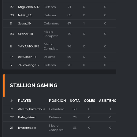
87
Miguelon8717
Defensa
71
0
0
0
90
N4X0_EG
Defensa
69
0
0
0
9
Sepu_19
Delantero
67
1
0
0
Medio
88
Szcherkiii
70
0
0
0
Campista
Medio
8
YAYAATOURE
76
0
0
0
Campista
17
zIHudson-I7I
Volante
86
0
0
0
3
ZPichvanga17
Defensa
70
0
0
0
STALLION GAMING
#
PLAYER
POSICIÓN
NOTA
GOLES
ASISTENCIAS
P. IM
17
Alvaro_hazardous
Delantero
80
0
1
27
Balu_sistem
Defensa
73
0
0
Medio
21
bytrentgale
65
0
0
Campista