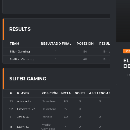
RESULTS
TEAM
RESULTADO FINAL
POSESIÓN
RESULTADO
Slifer Gaming
1
54
Empate
VI
Stallion Gaming
1
46
Empate
EL
DE
SLIFER GAMING
#
PLAYER
POSICIÓN
NOTA
GOLES
ASISTENCIAS
P. IMBAT
10
acicalado
Delantero
60
0
0
0
92
Emezeta_23
Delantero
77
0
1
0
1
Javip_30
Portero
60
0
0
0
Medio
13
LEP4RD
71
0
0
0
Campista