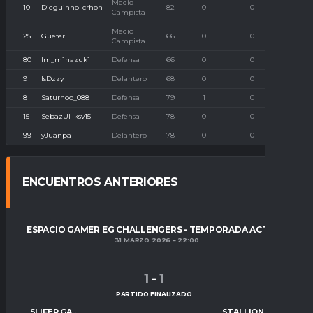
Medio
10
Dieguinho_crhon
82
0
0
Campista
Medio
25
Guefer
66
0
0
Campista
80
Im_m1nazuk1
Defensa
66
0
0
9
IsDzzy
Delantero
68
0
0
8
Saturnoo_088
Defensa
79
1
0
15
SebazUl_ksv15
Defensa
78
0
0
99
yJuanpa_-
Delantero
78
0
0
ENCUENTROS ANTERIORES
ESPACIO GAMER EG CHALLENGERS - TEMPORADA ACTUAL
31 MARZO 2026
22:00
1
-
1
PARTIDO FINALIZADO
SLIFER GAMING
STALLION GAMING