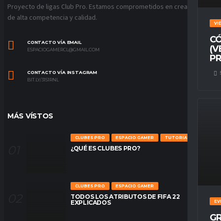
Proyecto de ligas Club Pro. Estamos comprometidos en crear ligas
de alta competencia y calidad.
VI
CÓ
CONTACTO VÍA EMAIL
(V
ESPACIOGAMERCL@GMAIL.COM
PR
CONTACTO VÍA INSTAGRAM
BIT.LY/31S1RNL
MÁS VÍSTOS
CLUBES PRO
ESPACIO GAMER
TUTORIALES
¿QUÉ ES CLUBES PRO?
CLUBES PRO
ESPACIO GAMER
TODOS LOS ATRIBUTOS DE FIFA 22
EV
EXPLICADOS
GR