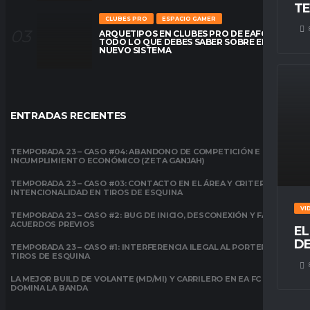
TE
CLUBES PRO
ESPACIO GAMER
ARQUETIPOS EN CLUBES PRO DE EAFC26:
TODO LO QUE DEBES SABER SOBRE EL
NUEVO SISTEMA
ENTRADAS RECIENTES
TEMPORADA 23 – CASO #04: ABANDONO DE COMPETICIÓN E
INCUMPLIMIENTO ECONÓMICO (ZETA GANJAH)
TEMPORADA 23 – CASO #03: CONTACTO EN EL ÁREA Y CRITERIO DE
INTENCIONALIDAD EN TIROS DE ESQUINA
VI
TEMPORADA 23 – CASO #2: BUG DE INICIO, DESCONEXIÓN Y FALTA DE
ACUERDOS PREVIOS
EL
DE
TEMPORADA 23 – CASO #1: INTERFERENCIA ILEGAL AL PORTERO EN
TIROS DE ESQUINA
LA MEJOR BUILD DE VOLANTE (MD/MI) Y CARRILERO EN EA FC 26:
DOMINA LA BANDA