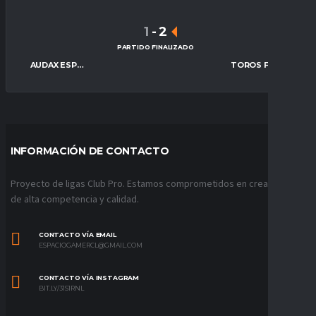
1
-
2
PARTIDO FINALIZADO
AUDAX ESPORTS
TOROS FC
INFORMACIÓN DE CONTACTO
Proyecto de ligas Club Pro. Estamos comprometidos en crear ligas
de alta competencia y calidad.
CONTACTO VÍA EMAIL
ESPACIOGAMERCL@GMAIL.COM
CONTACTO VÍA INSTAGRAM
BIT.LY/31S1RNL