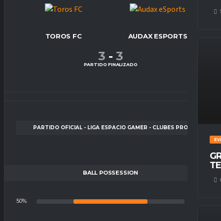
TOROS FC
AUDAX ESPORTS
3
-
3
PARTIDO FINALIZADO
PARTIDO OFICIAL - LIGA ESPACIO GAMER - CLUBES PRO
EV
GR
TE
BALL POSSESSION
50%
50%