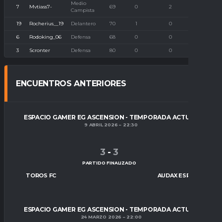
Medio
7
Mvtiass7-
69
0
2
0
Campista
19
Rocherius__19
Delantero
70
1
0
0
6
Rodoking_06
Defensa
68
0
0
0
3
Scronter
Defensa
80
0
0
0
ENCUENTROS ANTERIORES
ESPACIO GAMER EG ASCENSION - TEMPORADA ACTUAL
9 ABRIL 2026
22:30
3
-
3
PARTIDO FINALIZADO
TOROS FC
AUDAX ESPORTS
ESPACIO GAMER EG ASCENSION - TEMPORADA ACTUAL
24 MARZO 2026
22:00