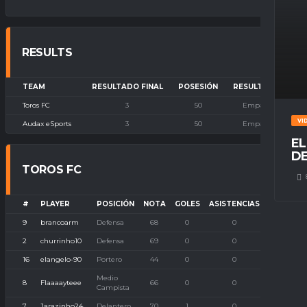
RESULTS
TEAM
RESULTADO FINAL
POSESIÓN
RESULTADO
Toros FC
3
50
Empate
VI
Audax eSports
3
50
Empate
EL
DE
TOROS FC
#
PLAYER
POSICIÓN
NOTA
GOLES
ASISTENCIAS
P. IMBAT
9
brancoarm
Defensa
68
0
0
0
2
churrinho10
Defensa
69
0
0
0
16
elangelo-90
Portero
44
0
0
0
Medio
8
Flaaaayteee
66
0
0
0
Campista
7
Jarazinho24
Delantero
70
1
0
0