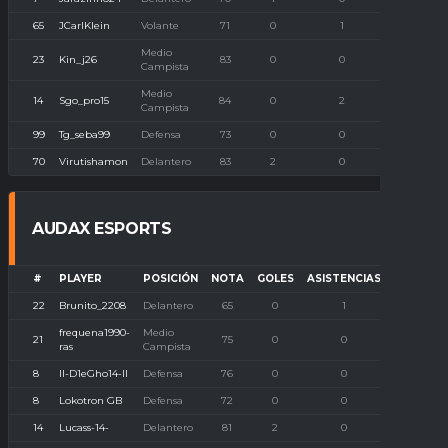
65
JCarlKlein
Volante
71
0
1
0
Medio
23
Kin_j26
83
0
0
0
Campista
Medio
14
Sgo_pro15
84
0
2
0
Campista
99
Tg_seba99
Defensa
73
0
0
0
70
Virutishamon
Delantero
83
2
0
0
AUDAX ESPORTS
#
PLAYER
POSICIÓN
NOTA
GOLES
ASISTENCIAS
P. IMBAT
22
Brunito_2208
Delantero
65
0
1
0
frequena1990-
Medio
21
75
0
0
0
ras
Campista
8
II-D1eGho14-II
Defensa
76
0
0
0
8
Lokotron GB
Defensa
72
0
0
0
14
Lucass-14-
Delantero
81
2
0
0