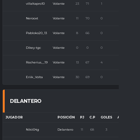
villaltapro10
Volante
23
71
1
0
Nerooxt
Volante
11
70
0
0
Pabloko20_13
Volante
8
66
0
0
Dikey-tgc
Volante
0
0
0
0
Rocherius__19
Volante
13
67
4
1
Eriik_Volta
Volante
30
69
0
3
DELANTERO
JUGADOR
POSICIÓN
PJ
C.P
GOLES
ASISTENCIA
Nikii04g
Delantero
11
68
3
3