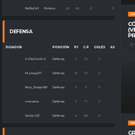
Ro0loGk1
Portero
26
60
0
0
VI
CÓ
(V
DEFENSA
PR
JUGADOR
POSICIÓN
PJ
C.P
GOLES
ASISTENCIAS
ll-D1eGho14-ll
Defensa
7
72
0
0
M-jiraiya77
Defensa
15
72
0
1
Nico_Shaqiri90
Defensa
0
0
0
0
rrrenatox
Defensa
2
71
0
0
Santa GB
Defensa
4
68
0
0
EV
GR