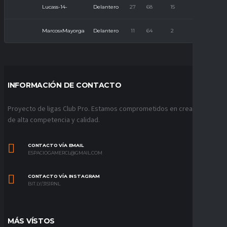
Lucass-14-
Delantero
27
68
15
2
MarcosxMayorga
Delantero
11
64
2
4
INFORMACIÓN DE CONTACTO
Proyecto de ligas Club Pro. Estamos comprometidos en crear ligas
de alta competencia y calidad.
CONTACTO VÍA EMAIL
ESPACIOGAMERCL@GMAIL.COM
CONTACTO VÍA INSTAGRAM
BIT.LY/31S1RNL
MÁS VÍSTOS