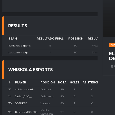
RESULTS
TEAM
RESULTADO FINAL
POSESIÓN
RESULTADO
Whiskola eSports
5
50
Victoria
VI
LeguaYork eSp
1
50
Derrota
EL
DE
WHISKOLA ESPORTS
#
PLAYER
POSICIÓN
NOTA
GOLES
ASISTENCIAS
P. IMB
22
chichadalton14
Defensa
79
1
0
0
11
Javier_Jr10__
Delantero
80
0
2
0
70
JOSUK99
Volante
80
1
0
0
Medio
95
Kevinnex1007200
77
0
0
0
Campista