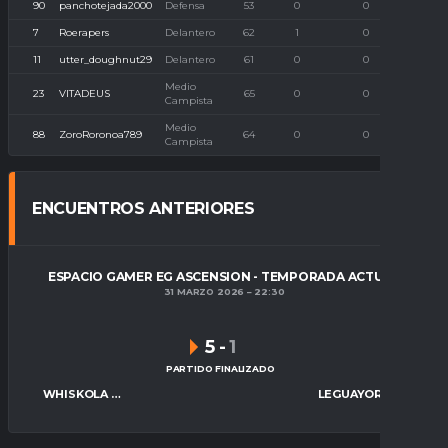
90
panchotejada2000
Defensa
53
0
0
7
Roerapers
Delantero
62
1
0
11
utter_doughnut29
Delantero
61
0
0
Medio
23
VITADEUS
65
0
0
Campista
Medio
88
ZoroRoronoa789
64
0
0
Campista
ENCUENTROS ANTERIORES
ESPACIO GAMER EG ASCENSION - TEMPORADA ACTUAL
31 MARZO 2026
22:30
5
-
1
PARTIDO FINALIZADO
WHISKOLA ESPORTS
LEGUAYORK ESP