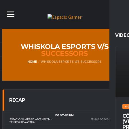
VIDE
WHISKOLA ESPORTS V/S
SUCCESSORS
HOME
WHISKOLA ESPORTS V/S SUCCESSORS
RECAP
VI
CÓ
EG STADIUM
ESPACIO GAMER EG ASCENSION -
31 MARZO 2026
22:30
(V
TEMPORADA ACTUAL
PR