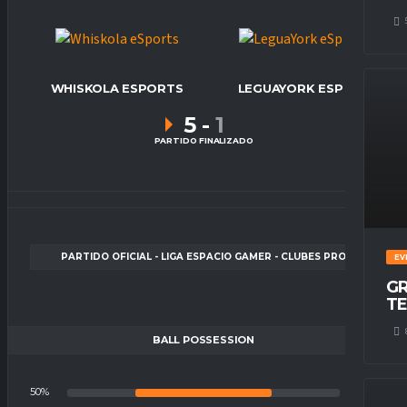
WHISKOLA ESPORTS
LEGUAYORK ESP
5
-
1
PARTIDO FINALIZADO
PARTIDO OFICIAL - LIGA ESPACIO GAMER - CLUBES PRO
EV
GR
TE
BALL POSSESSION
50%
50%