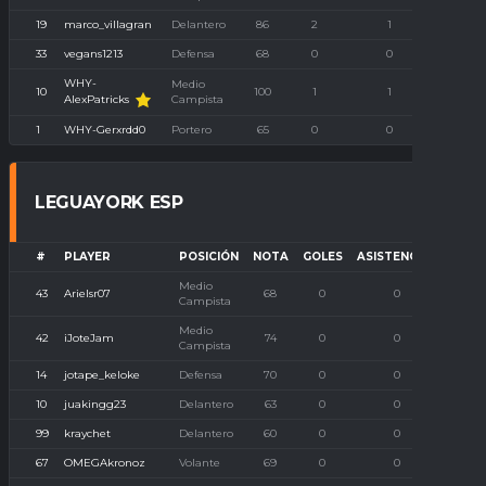
19
marco_villagran
Delantero
86
2
1
0
33
vegans1213
Defensa
68
0
0
0
WHY-
Medio
10
100
1
1
0
AlexPatricks
Campista
1
WHY-Gerxrdd0
Portero
65
0
0
0
LEGUAYORK ESP
#
PLAYER
POSICIÓN
NOTA
GOLES
ASISTENCIAS
P. IM
Medio
43
Arielsr07
68
0
0
Campista
Medio
42
iJoteJam
74
0
0
Campista
14
jotape_keloke
Defensa
70
0
0
10
juakingg23
Delantero
63
0
0
99
kraychet
Delantero
60
0
0
67
OMEGAkronoz
Volante
69
0
0