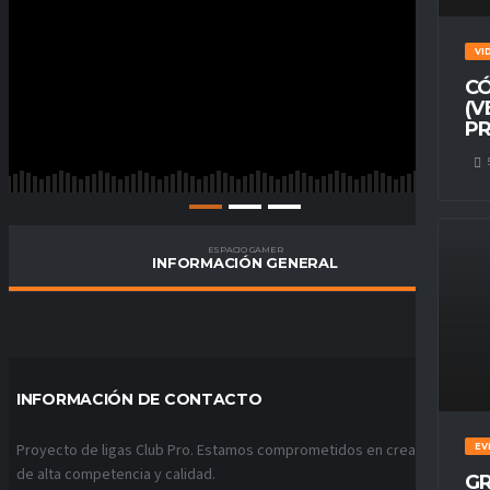
VI
CÓ
(V
PR
ESPACIO GAMER
INFORMACIÓN GENERAL
INFORMACIÓN DE CONTACTO
Proyecto de ligas Club Pro. Estamos comprometidos en crear ligas
EV
de alta competencia y calidad.
GR