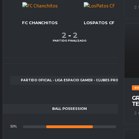
FC CHANCHITOS
LOSPATOS CF
2
-
2
PARTIDO FINALIZADO
PARTIDO OFICIAL - LIGA ESPACIO GAMER - CLUBES PRO
EV
GR
TE
BALL POSSESSION
50%
50%