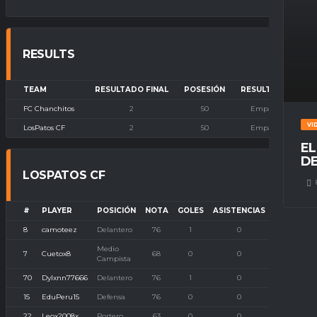
RESULTS
TEAM
RESULTADO FINAL
POSESIÓN
RESULTADO
FC Chanchitos
2
50
Empate
VI
LosPatos CF
2
50
Empate
EL
DE
LOSPATOS CF
#
PLAYER
POSICIÓN
NOTA
GOLES
ASISTENCIAS
P. IMBATI
8
camoteez
Delantero
76
1
0
0
Medio
7
Cuetox8
68
0
0
0
Campista
70
Dylxnn77666
Delantero
76
1
0
0
15
EduPeru15
Defensa
76
0
0
0
22
Leox2008x
Portero
63
0
0
0