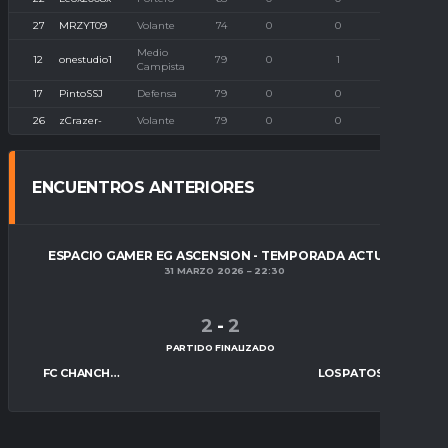
27
MRZYT09
Volante
74
0
0
0
Medio
12
onestudio1
79
0
1
0
Campista
17
PintoSSJ
Defensa
79
0
0
0
26
zCrazer-
Volante
79
0
0
0
ENCUENTROS ANTERIORES
ESPACIO GAMER EG ASCENSION - TEMPORADA ACTUAL
31 MARZO 2026
22:30
2
-
2
PARTIDO FINALIZADO
FC CHANCHITOS
LOSPATOS CF