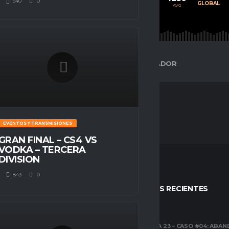
540
0
PROMEDIO
JUGADOS
GLOBAL
AVG
AVG
AVG
ESPACIO GAMER
ESTADÍSTICAS DEL JUGADOR
EVENTOS Y TRANSMISIONES
GRAN FINAL – CS4 VS
VODKA – TERCERA
DIVISION
843
0
STOS
ENTRADAS RECIENTES
CLUBES PRO
TEMPORADA 23 – CASO #04: ABA