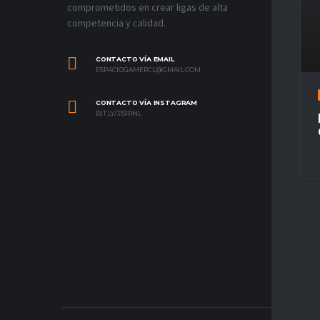
comprometidos en crear ligas de alta
competencia y calidad.
CONTACTO VÍA EMAIL
ESPACIOGAMERCL@GMAIL.COM
CONTACTO VÍA INSTAGRAM
BIT.LY/31S1RNL