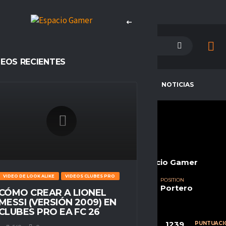
DEOS RECIENTES
PETENCIAS
CAMPEONES
NOTICIAS
LEOX2008X
CURRENT TEAM
COMPETITIONS
Wolfinhoz FC
Challengers, Espacio Gamer
VIDEO DE LOOK ALIKE
VIDEOS CLUBES PRO
SEASONS
NATIONALITY
POSITION
Temporada 23
Perú
Portero
CÓMO CREAR A LIONEL
MESSI (VERSIÓN 2009) EN
CLUBES PRO EA FC 26
61
19
1239
CALIFICACIÓN
PARTIDOS
PUNTUACI