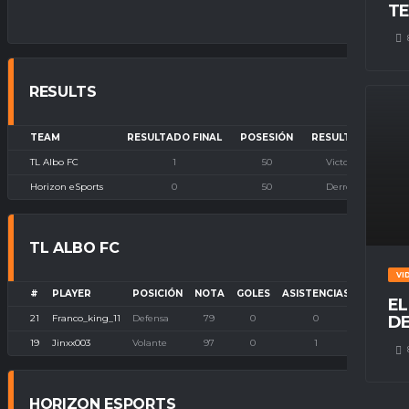
TE
RESULTS
TEAM
RESULTADO FINAL
POSESIÓN
RESULTADO
TL Albo FC
1
50
Victoria
Horizon eSports
0
50
Derrota
TL ALBO FC
VI
#
PLAYER
POSICIÓN
NOTA
GOLES
ASISTENCIAS
P. IMBAT
EL
21
Franco_king_11
Defensa
79
0
0
0
DE
19
Jinxx003
Volante
97
0
1
0
HORIZON ESPORTS