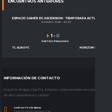
ENCUENTROS ANTERIORES
ESPACIO GAMER EG ASCENSION - TEMPORADA ACTUAL
31 MARZO 2026
22:00
1
-
0
PARTIDO FINALIZADO
TL ALBO FC
HORIZON ESPORTS
INFORMACIÓN DE CONTACTO
Proyecto de ligas Club Pro. Estamos comprometidos en crear ligas
de alta competencia y calidad.
CONTACTO VÍA EMAIL
ESPACIOGAMERCL@GMAIL.COM