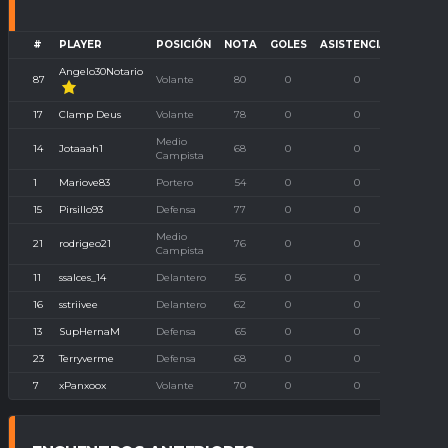
#
PLAYER
POSICIÓN
NOTA
GOLES
ASISTENCIAS
P. IMB
Angelo30Notario
87
Volante
80
0
0
0
17
Clamp Deus
Volante
78
0
0
0
Medio
14
Jotaaah1
68
0
0
0
Campista
1
Mariove83
Portero
54
0
0
0
15
Pirsillo93
Defensa
77
0
0
0
Medio
21
rodrigeo21
76
0
0
0
Campista
11
ssalces_14
Delantero
56
0
0
0
16
sstriivee
Delantero
62
0
0
0
13
SupHernaM
Defensa
65
0
0
0
23
Terryverme
Defensa
68
0
0
0
7
xPanxoox
Volante
70
0
0
0