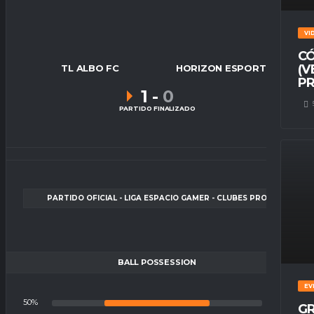
VI
CÓ
(V
TL ALBO FC
HORIZON ESPORTS
PR
1
-
0
PARTIDO FINALIZADO
PARTIDO OFICIAL - LIGA ESPACIO GAMER - CLUBES PRO
BALL POSSESSION
EV
50%
50%
GR