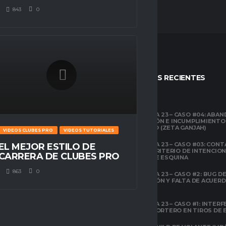
843
0
STOS
ENTRADAS RECIENTES
CLUBES PRO
TEMPORADA 23 – CASO #04: ABA
COMPETICIÓN E INCUMPLIMIENTO
ESPACIO GAMER
ECONÓMICO (ZETA GANJAH)
VIDEOS CLUBES PRO
VIDEOS TUTORIALES
TUTORIALES
¿QUÉ ES CLUBES
TEMPORADA 23 – CASO #03: CONT
EL MEJOR ESTILO DE
PRO?
EL ÁREA Y CRITERIO DE INTENCIO
CARRERA DE CLUBES PRO
EN TIROS DE ESQUINA
CLUBES PRO
863
0
TEMPORADA 23 – CASO #2: BUG DE 
ESPACIO GAMER
DESCONEXIÓN Y FALTA DE ACUER
TODOS LOS
PREVIOS
ATRIBUTOS DE FIFA
22 EXPLICADOS
TEMPORADA 23 – CASO #1: INTERF
ILEGAL AL PORTERO EN TIROS DE
CLUBES PRO
ESPACIO GAMER