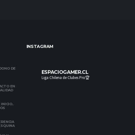
INSTAGRAM
NDONO DE
ESPACIOGAMER.CL
Liga Chilena de Clubes Pro🏆
ACTO EN
NALIDAD
INICIO,
DOS
ERENCIA
 ESQUINA