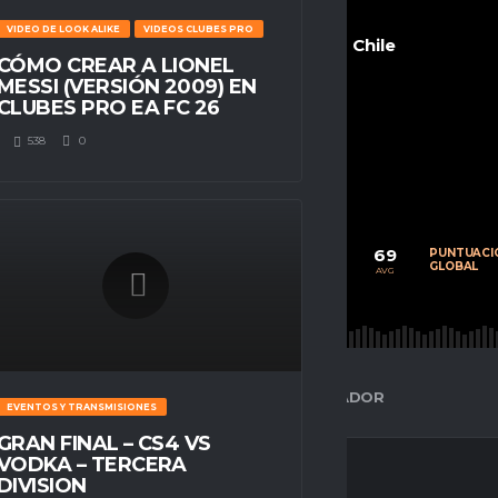
VIDEO DE LOOK ALIKE
VIDEOS CLUBES PRO
Chile
CÓMO CREAR A LIONEL
MESSI (VERSIÓN 2009) EN
CLUBES PRO EA FC 26
538
0
POSITION
n/a
68
1
69
CALIFICACIÓN
PARTIDOS
PUNTUACI
PROMEDIO
JUGADOS
GLOBAL
AVG
AVG
AVG
ESPACIO GAMER
ESTADÍSTICAS DEL JUGADOR
EVENTOS Y TRANSMISIONES
GRAN FINAL – CS4 VS
VODKA – TERCERA
DIVISION