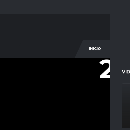
INICIO
COM
23
VI