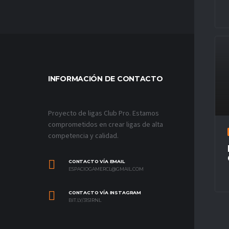
INFORMACIÓN DE CONTACTO
MÁS VÍ
Proyecto de ligas Club Pro. Estamos
comprometidos en crear ligas de alta
competencia y calidad.
CONTACTO VÍA EMAIL
ESPACIOGAMERCL@GMAIL.COM
CONTACTO VÍA INSTAGRAM
BIT.LY/31S1RNL