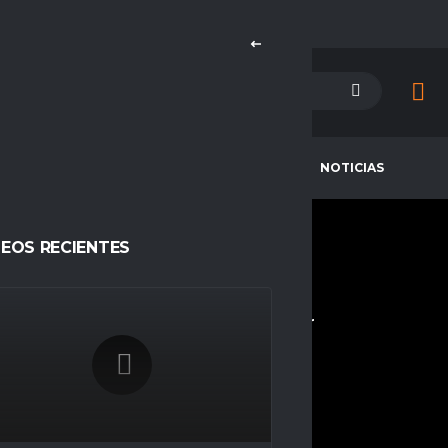
PETENCIAS
CAMPEONES
NOTICIAS
DEOS RECIENTES
TERRYVERME
CURRENT TEAM
COMPETITIONS
Horizon eSports
Espacio Gamer
SEASONS
Temporada 23
NATIONALITY