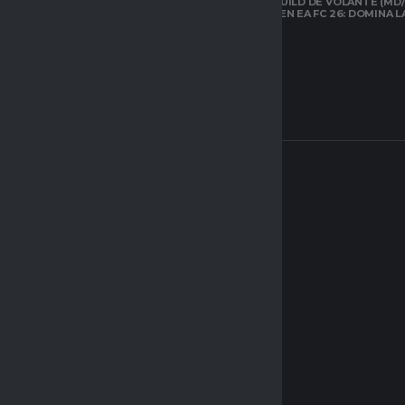
LA MEJOR BUILD DE VOLANTE (MD/
CARRILERO EN EA FC 26: DOMINA 
ARQUETIPOS EN
CLUBES PRO DE
EAFC26: TODO LO
QUE DEBES SABER
SOBRE EL NUEVO
SISTEMA