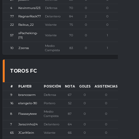
4
Kevinmura123
Defensa
70
0
0
0
77
RagnarRock77
Delantero
84
2
0
0
22
Raikus_22
Volante
75
0
0
0
xPacheking-
57
Volante
70
0
1
0
|11|
Medio
10
Zzenss
83
0
1
0
Campista
TOROS FC
#
PLAYER
POSICIÓN
NOTA
GOLES
ASISTENCIAS
P. IMBAT
9
brancoarm
Defensa
67
0
0
0
16
elangelo-90
Portero
52
0
0
0
Medio
8
Flaaaayteee
87
0
0
0
Campista
7
Jarazinho24
Delantero
64
0
0
0
65
JCarlKlein
Volante
66
0
0
0