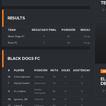
TE
RESULTS
TEAM
RESULTADO FINAL
POSESIÓN
RESULTADO
Black Dogs FC
3
50
Empate
Toros FC
3
50
Empate
BLACK DOGS FC
#
PLAYER
POSICIÓN
NOTA
GOLES
ASISTENCIAS
P. IMBAT
VI
95
Cr0wndemon
Defensa
74
0
0
0
EL
DE
7
DarceChoke7
Delantero
75
1
0
0
Medio
15
El_majIco
66
0
0
0
Campista
99
Ignacio_ZN
Volante
66
0
0
0
27
jotacrX
Defensa
80
0
0
0