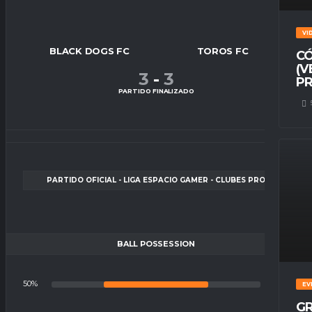
VI
BLACK DOGS FC
TOROS FC
CÓ
(V
3
-
3
PR
PARTIDO FINALIZADO
PARTIDO OFICIAL - LIGA ESPACIO GAMER - CLUBES PRO
BALL POSSESSION
50%
50%
EV
GR