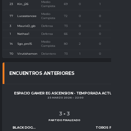
Medio
23
Kin_j26
69
0
1
0
Campista
Medio
77
Lucasstancee
72
0
0
0
Campista
3
MaurixD_gb
Defensa
73
0
0
0
1
Nathaa1
Defensa
66
0
0
0
Medio
14
Sgo_pro15
80
2
0
0
Campista
70
Virutishamon
Delantero
73
1
0
0
ENCUENTROS ANTERIORES
ESPACIO GAMER EG ASCENSION - TEMPORADA ACTUAL
23 MARZO 2026
22:00
3
-
3
PARTIDO FINALIZADO
BLACK DOGS FC
TOROS FC