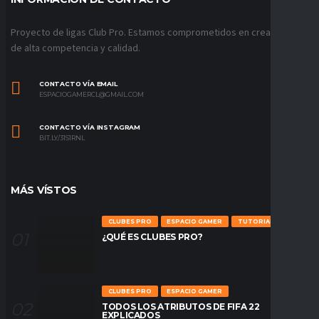
Proyecto de ligas Club Pro. Estamos comprometidos en crear ligas
de alta competencia y calidad.
CONTACTO VÍA EMAIL
ESPACIOGAMERCL@GMAIL.COM
CONTACTO VÍA INSTAGRAM
BIT.LY/31S1RNL
MÁS VÍSTOS
CLUBES PRO
ESPACIO GAMER
TUTORIALES
¿QUÉ ES CLUBES PRO?
CLUBES PRO
ESPACIO GAMER
TODOS LOS ATRIBUTOS DE FIFA 22
EXPLICADOS