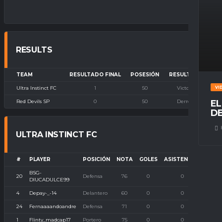
RESULTS
TEAM
RESULTADO FINAL
POSESIÓN
RESULTADO
Ultra Instinct FC
1
50
Victoria
VI
Red Devils SP
0
50
Derrota
EL
DE
ULTRA INSTINCT FC
#
PLAYER
POSICIÓN
NOTA
GOLES
ASISTENCIAS
P. I
BSG-
20
Defensa
76
0
0
DIUCADULCE99
4
Depay-_-14
Delantero
60
0
0
24
Fernaaaandoandre
Defensa
71
0
0
1
Flinty_madcap17
Portero
75
0
0