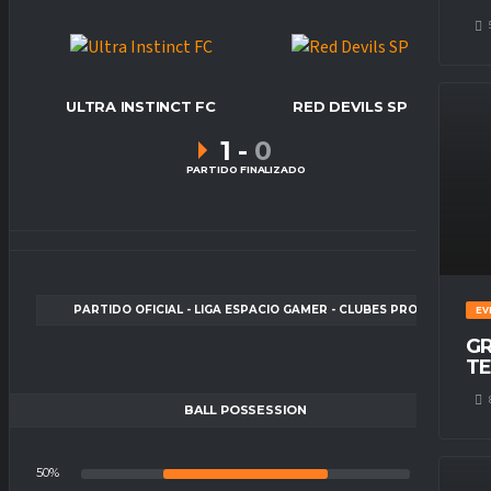
ULTRA INSTINCT FC
RED DEVILS SP
1
-
0
PARTIDO FINALIZADO
PARTIDO OFICIAL - LIGA ESPACIO GAMER - CLUBES PRO
EV
GR
TE
BALL POSSESSION
50%
50%