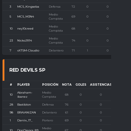
3
MCS_Kingseba
Defensa
72
0
0
Medio
5
MCS_M3N4
69
0
0
Campista
Medio
10
ney10creed
68
0
0
Campista
Medio
23
NickoJR14
74
0
0
Campista
7
xXTSM-Claudio
Delantero
71
1
0
RED DEVILS SP
#
PLAYER
POSICIÓN
NOTA
GOLES
ASISTENCIAS
P. IMBAT
Abraham-
Medio
10
68
0
0
0
ibanez
Campista
28
Bastiblon
Defensa
76
0
0
0
98
BRAIANIZAN
Delantero
61
0
0
0
1
Daniix_17_
Portero
69
0
0
0
Medio
10
DonDiegos_89
67
0
0
0