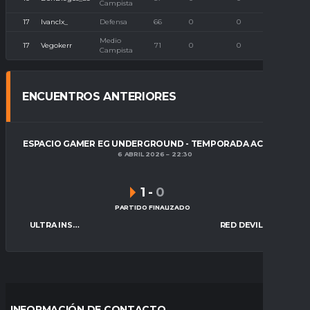
Campista
17
Ivanclx_
Defensa
66
0
0
0
Medio
17
Vegokerr
71
0
0
0
Campista
ENCUENTROS ANTERIORES
ESPACIO GAMER EG UNDERGROUND - TEMPORADA ACTUAL
6 ABRIL 2026
22:30
1
-
0
PARTIDO FINALIZADO
ULTRA INSTINCT FC
RED DEVILS SP
INFORMACIÓN DE CONTACTO