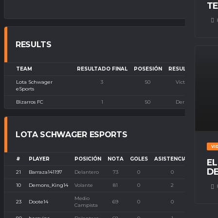
TE
RESULTS
TEAM
RESULTADO FINAL
POSESIÓN
RESULTADO
Lota Schwager
3
50
Victoria
eSports
Bizarros FC
1
50
Derrota
LOTA SCHWAGER ESPORTS
VI
#
PLAYER
POSICIÓN
NOTA
GOLES
ASISTENCIAS
P. IMB
EL
DE
21
Barraza141197
Delantero
73
0
0
0
10
Demons_King14
Volante
81
0
2
0
Medio
23
Doote14
69
0
0
0
Campista