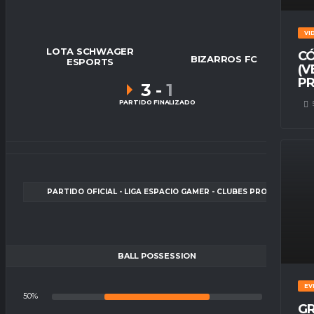
VI
LOTA SCHWAGER
CÓ
BIZARROS FC
ESPORTS
(V
PR
3
-
1
PARTIDO FINALIZADO
PARTIDO OFICIAL - LIGA ESPACIO GAMER - CLUBES PRO
BALL POSSESSION
EV
50%
50%
GR