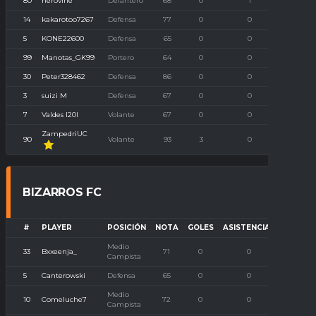
80
herovine
Delantero
68
0
1
0
14
kakarotoo7267
Defensa
77
0
0
0
5
KONE22600
Defensa
65
0
0
0
99
Manotas_GK99
Portero
64
0
0
0
30
Peter328462
Defensa
86
0
0
0
3
suizi M
Defensa
67
0
0
0
7
Valdes I20I
Volante
67
0
0
0
ZampedriUC
90
Volante
93
3
0
0
BIZARROS FC
#
PLAYER
POSICIÓN
NOTA
GOLES
ASISTENCIAS
P. IMBA
Medio
33
Bxxeenja_
71
0
0
0
Campista
5
Canterowski
Defensa
65
0
0
0
Medio
10
Comeluche7
72
0
0
0
Campista