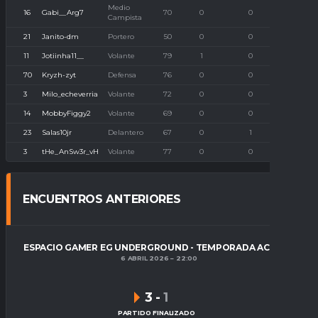
Medio
16
Gabi__Arg7
70
0
0
0
Campista
21
Janito-dm
Portero
50
0
0
0
11
Jotiinha11__
Volante
79
1
0
0
70
Kryzh-zyt
Defensa
76
0
0
0
3
Milo_echeverria
Volante
72
0
0
0
14
MobbyFiggy2
Volante
69
0
0
0
23
Salas10jr
Delantero
67
0
1
0
3
tHe_AnSw3r_vH
Volante
77
0
0
0
ENCUENTROS ANTERIORES
ESPACIO GAMER EG UNDERGROUND - TEMPORADA ACTUAL
6 ABRIL 2026
22:00
3
-
1
PARTIDO FINALIZADO