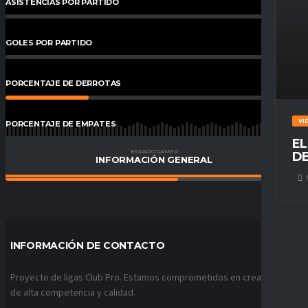
ASISTENCIAS POR PARTIDO
0
%
GOLES POR PARTIDO
0
%
PORCENTAJE DE DERROTAS
28
%
VI
PORCENTAJE DE EMPATES
14
%
EL
ESPACIO GAMER
DE
INFORMACIÓN GENERAL
PORCENTAJE DE VICTORIAS
58
%
INFORMACIÓN DE CONTACTO
Proyecto de ligas Club Pro. Estamos comprometidos en crear ligas
de alta competencia y calidad.