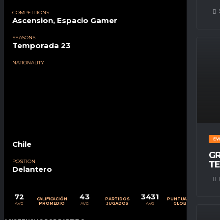
COMPETITIONS
Ascension, Espacio Gamer
SEASONS
Temporada 23
NATIONALITY
EV
Chile
GR
POSITION
TE
Delantero
72
43
3431
CALIFICACIÓN
PARTIDOS
PUNTUACIÓN
AVG
AVG
AVG
PROMEDIO
JUGADOS
GLOBAL