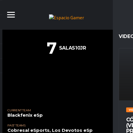
VIDE
7
SALAS10JR
CURRENT TEAM
VI
Blackfenix eSp
CÓ
(V
PAST TEAMS
Cobresal eSports
,
Los Devotos eSp
PR