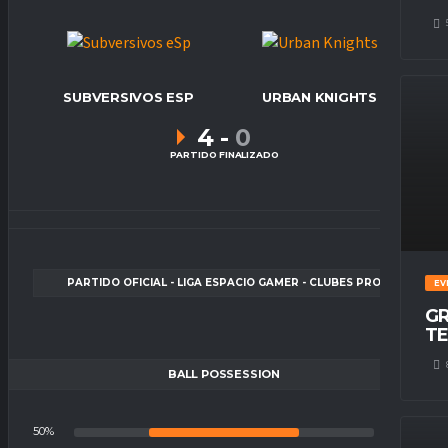
SUBVERSIVOS ESP
URBAN KNIGHTS
4
-
0
PARTIDO FINALIZADO
PARTIDO OFICIAL - LIGA ESPACIO GAMER - CLUBES PRO
EV
GR
TE
BALL POSSESSION
50%
50%