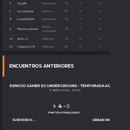
7
Jxvy26
Delantero
75
1
0
0
1
La_Gacelaa
Portero
87
0
0
1
9
LucasNiki34
Delantero
73
1
0
0
Medio
5
Maicol_salazar
75
1
0
0
Campista
14
Seitn cl
Defensa
73
0
0
0
21
Yukaza-CHL
Defensa
64
0
0
0
ENCUENTROS ANTERIORES
ESPACIO GAMER EG UNDERGROUND - TEMPORADA ACTUAL
6 ABRIL 2026
22:00
4
-
0
PARTIDO FINALIZADO
SUBVERSIVOS ESP
URBAN KNIGHTS