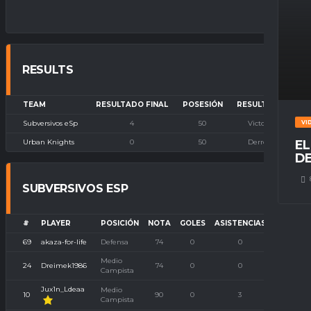
RESULTS
TEAM
RESULTADO FINAL
POSESIÓN
RESULTADO
Subversivos eSp
4
50
Victoria
VI
Urban Knights
0
50
Derrota
EL
DE
SUBVERSIVOS ESP
#
PLAYER
POSICIÓN
NOTA
GOLES
ASISTENCIAS
P. IMBAT
69
akaza-for-life
Defensa
74
0
0
0
Medio
24
Dreimek1986
74
0
0
0
Campista
Jux1n_Ldeaa
Medio
10
90
0
3
0
Campista