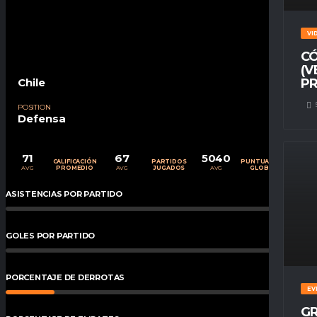
VI
CÓ
(V
Chile
PR
POSITION
Defensa
71
67
5040
CALIFICACIÓN
PARTIDOS
PUNTUACIÓN
AVG
AVG
AVG
PROMEDIO
JUGADOS
GLOBAL
ASISTENCIAS POR PARTIDO
0
%
GOLES POR PARTIDO
0
%
PORCENTAJE DE DERROTAS
16
%
EV
GR