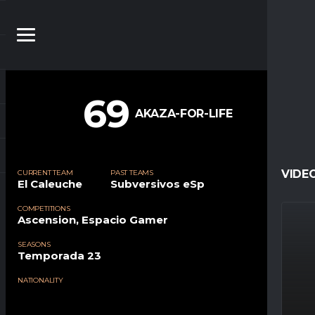
69
AKAZA-FOR-LIFE
VIDE
CURRENT TEAM
PAST TEAMS
El Caleuche
Subversivos eSp
COMPETITIONS
Ascension, Espacio Gamer
SEASONS
Temporada 23
NATIONALITY