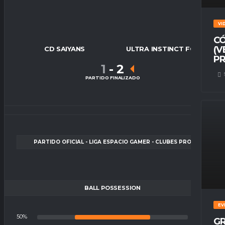
VI
CÓ
(V
CD SAIYANS
ULTRA INSTINCT FC
PR
1
-
2
PARTIDO FINALIZADO
PARTIDO OFICIAL - LIGA ESPACIO GAMER - CLUBES PRO
BALL POSSESSION
EV
50%
50%
GR