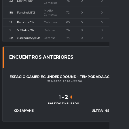
22
Los4nt1f3k4
75
0
0
0
Campista
Medio
88
PanchoUE12
72
0
0
0
Campista
11
PatolinNCM
Delantero
60
0
0
0
2
SrOtaku_96
Defensa
76
0
0
0
28
xBarbaroStylev8
Defensa
74
0
0
0
ENCUENTROS ANTERIORES
ESPACIO GAMER EG UNDERGROUND - TEMPORADA ACTUAL
31 MARZO 2026
22:30
1
-
2
PARTIDO FINALIZADO
CD SAIYANS
ULTRA INSTINCT FC