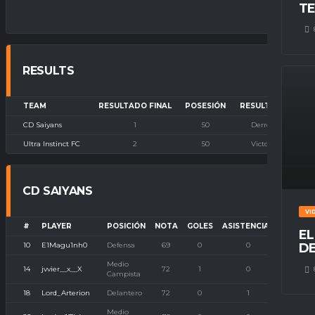
TE
RESULTS
TEAM
RESULTADO FINAL
POSESIÓN
RESULTADO
CD Saiyans
1
50
Derrota
Ultra Instinct FC
2
50
Victoria
CD SAIYANS
VI
#
PLAYER
POSICIÓN
NOTA
GOLES
ASISTENCIAS
P. IMBA
EL
10
E1Magu1nh0
Defensa
69
0
0
0
DE
Medio
14
jvvier__x__X
72
1
0
0
Campista
18
Lord_Arterion
Delantero
72
0
1
0
Medio