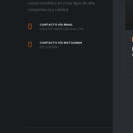
comprometidos en crear ligas de alta
competencia y calidad.
CONTACTO VÍA EMAIL
ESPACIOGAMERCL@GMAIL.COM
CONTACTO VÍA INSTAGRAM
BIT.LY/31S1RNL