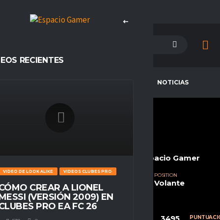
DEOS RECIENTES
PETENCIAS
CAMPEONES
NOTICIAS
JVVIER__X__X
CURRENT TEAM
COMPETITIONS
Subversivos eSp
Ascension, Espacio Gamer
VIDEO DE LOOK ALIKE
VIDEOS CLUBES PRO
SEASONS
NATIONALITY
POSITION
Temporada 23
Chile
Volante
CÓMO CREAR A LIONEL
MESSI (VERSIÓN 2009) EN
CLUBES PRO EA FC 26
73
45
3495
CALIFICACIÓN
PARTIDOS
PUNTUACI