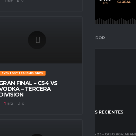
539
0
PROMEDIO
JUGADOS
GLOBAL
AVG
AVG
AVG
ESPACIO GAMER
ESTADÍSTICAS DEL JUGADOR
EVENTOS Y TRANSMISIONES
GRAN FINAL – CS4 VS
VODKA – TERCERA
DIVISION
842
0
STOS
ENTRADAS RECIENTES
CLUBES PRO
TEMPORADA 23 – CASO #04: ABA