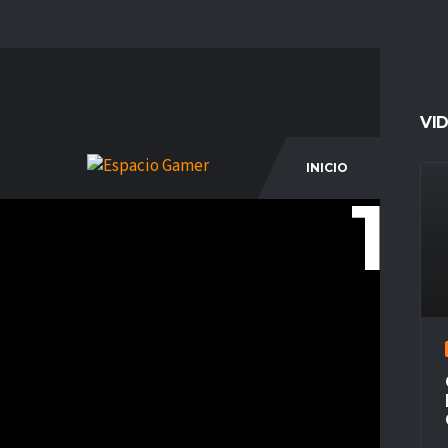
VI
INICIO
COM
14