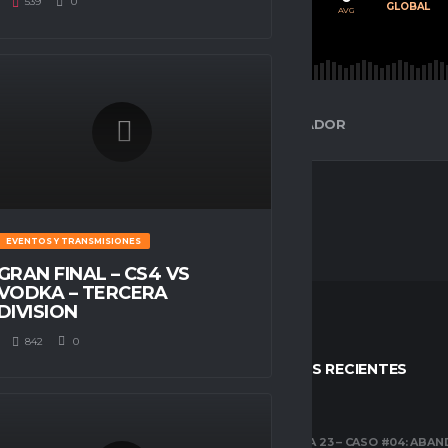
539
0
PROMEDIO
JUGADOS
GLOBAL
AVG
AVG
AVG
ESPACIO GAMER
ESTADÍSTICAS DEL JUGADOR
EVENTOS Y TRANSMISIONES
GRAN FINAL – CS4 VS
VODKA – TERCERA
DIVISION
842
0
STOS
ENTRADAS RECIENTES
CLUBES PRO
TEMPORADA 23 – CASO #04: ABA