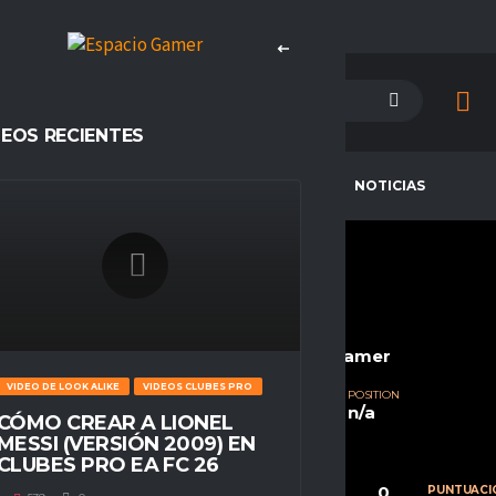
DEOS RECIENTES
PETENCIAS
CAMPEONES
NOTICIAS
SHANNIEL_JR
CURRENT TEAM
COMPETITIONS
PALESTINO ESPORTS
Espacio Gamer
VIDEO DE LOOK ALIKE
VIDEOS CLUBES PRO
SEASONS
NATIONALITY
POSITION
Temporada 23
Chile
n/a
CÓMO CREAR A LIONEL
MESSI (VERSIÓN 2009) EN
CLUBES PRO EA FC 26
0
0
0
CALIFICACIÓN
PARTIDOS
PUNTUACI