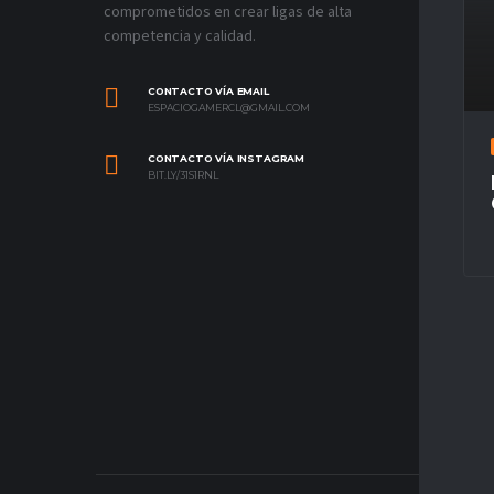
comprometidos en crear ligas de alta
competencia y calidad.
CONTACTO VÍA EMAIL
ESPACIOGAMERCL@GMAIL.COM
CONTACTO VÍA INSTAGRAM
BIT.LY/31S1RNL