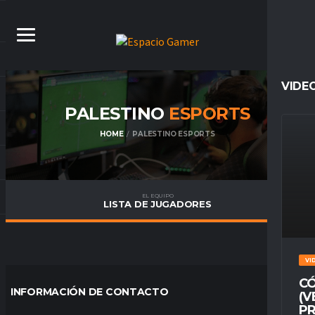
VIDE
PALESTINO
ESPORTS
HOME
PALESTINO ESPORTS
EL EQUIPO
LISTA DE JUGADORES
VI
CÓ
INFORMACIÓN DE CONTACTO
(V
PR