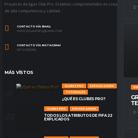
Proyecto de ligas Club Pro. Estamos comprometidos en crear ligas
de alta competencia y calidad.
CONTACTO VÍA EMAIL
ESPACIOGAMERCL@GMAIL.COM
CONTACTO VÍA INSTAGRAM
BIT.LY/31S1RNL
MÁS VÍSTOS
CLUBES PRO
ESPACIO GAMER
EV
TUTORIALES
GR
¿QUÉ ES CLUBES PRO?
TE
CLUBES PRO
ESPACIO GAMER
TODOS LOS ATRIBUTOS DE FIFA 22
EXPLICADOS