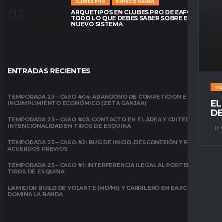
CLUBES PRO
ESPACIO GAMER
ARQUETIPOS EN CLUBES PRO DE EAFC26:
TODO LO QUE DEBES SABER SOBRE EL
NUEVO SISTEMA
ENTRADAS RECIENTES
VI
TEMPORADA 23 – CASO #04: ABANDONO DE COMPETICIÓN E
EL
INCUMPLIMIENTO ECONÓMICO (ZETA GANJAH)
DE
TEMPORADA 23 – CASO #03: CONTACTO EN EL ÁREA Y CRITERIO DE
INTENCIONALIDAD EN TIROS DE ESQUINA
TEMPORADA 23 – CASO #2: BUG DE INICIO, DESCONEXIÓN Y FALTA DE
ACUERDOS PREVIOS
TEMPORADA 23 – CASO #1: INTERFERENCIA ILEGAL AL PORTERO EN
TIROS DE ESQUINA
LA MEJOR BUILD DE VOLANTE (MD/MI) Y CARRILERO EN EA FC 26:
DOMINA LA BANDA