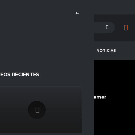
PETENCIAS
CAMPEONES
NOTICIAS
DEOS RECIENTES
MRPIPEE_
CURRENT TEAM
COMPETITIONS
PALESTINO ESPORTS
Espacio Gamer
SEASONS
Temporada 23
NATIONALITY