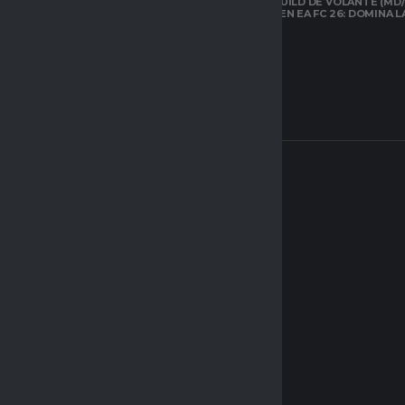
LA MEJOR BUILD DE VOLANTE (MD/
CARRILERO EN EA FC 26: DOMINA 
ARQUETIPOS EN
CLUBES PRO DE
EAFC26: TODO LO
QUE DEBES SABER
SOBRE EL NUEVO
SISTEMA