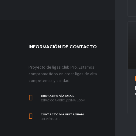
INFORMACIÓN DE CONTACTO
MÁS VÍ
Proyecto de ligas Club Pro. Estamos
comprometidos en crear ligas de alta
competencia y calidad.
CONTACTO VÍA EMAIL
ESPACIOGAMERCL@GMAIL.COM
CONTACTO VÍA INSTAGRAM
BIT.LY/31S1RNL