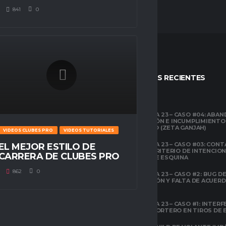
841
0
STOS
ENTRADAS RECIENTES
CLUBES PRO
TEMPORADA 23 – CASO #04: ABA
COMPETICIÓN E INCUMPLIMIENTO
ESPACIO GAMER
ECONÓMICO (ZETA GANJAH)
VIDEOS CLUBES PRO
VIDEOS TUTORIALES
TUTORIALES
¿QUÉ ES CLUBES
TEMPORADA 23 – CASO #03: CONT
EL MEJOR ESTILO DE
PRO?
EL ÁREA Y CRITERIO DE INTENCIO
CARRERA DE CLUBES PRO
EN TIROS DE ESQUINA
CLUBES PRO
862
0
TEMPORADA 23 – CASO #2: BUG DE 
ESPACIO GAMER
DESCONEXIÓN Y FALTA DE ACUER
TODOS LOS
PREVIOS
ATRIBUTOS DE FIFA
22 EXPLICADOS
TEMPORADA 23 – CASO #1: INTERF
ILEGAL AL PORTERO EN TIROS DE
CLUBES PRO
ESPACIO GAMER