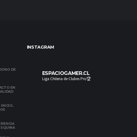
INSTAGRAM
NDONO DE
ESPACIOGAMER.CL
Liga Chilena de Clubes Pro🏆
ACTO EN
NALIDAD
INICIO,
DOS
ERENCIA
 ESQUINA