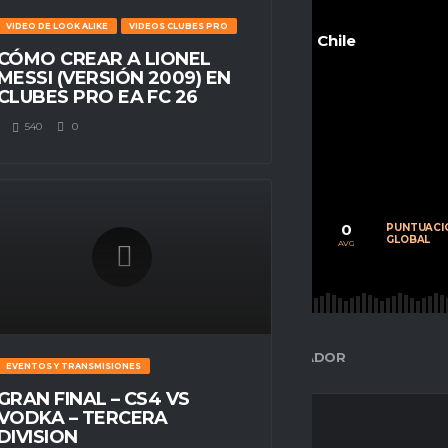
VIDEO DE LOOK ALIKE
VIDEOS CLUBES PRO
Chile
CÓMO CREAR A LIONEL
MESSI (VERSIÓN 2009) EN
CLUBES PRO EA FC 26
540
0
POSITION
n/a
0
0
0
CALIFICACIÓN
PARTIDOS
PUNTUACI
PROMEDIO
JUGADOS
GLOBAL
AVG
AVG
AVG
ESPACIO GAMER
ESTADÍSTICAS DEL JUGADOR
EVENTOS Y TRANSMISIONES
GRAN FINAL – CS4 VS
VODKA – TERCERA
DIVISION