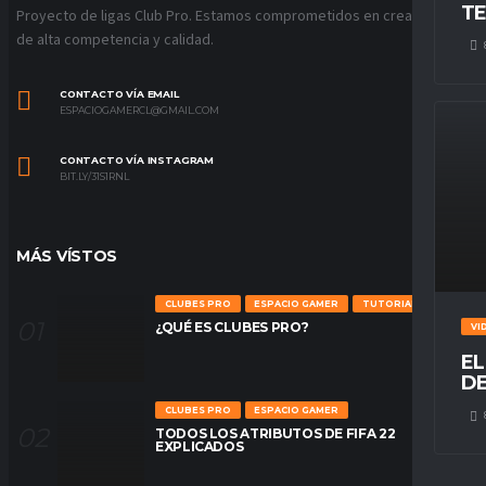
TE
Proyecto de ligas Club Pro. Estamos comprometidos en crear ligas
de alta competencia y calidad.
CONTACTO VÍA EMAIL
ESPACIOGAMERCL@GMAIL.COM
CONTACTO VÍA INSTAGRAM
BIT.LY/31S1RNL
MÁS VÍSTOS
CLUBES PRO
ESPACIO GAMER
TUTORIALES
¿QUÉ ES CLUBES PRO?
VI
EL
DE
CLUBES PRO
ESPACIO GAMER
TODOS LOS ATRIBUTOS DE FIFA 22
EXPLICADOS