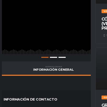
VI
CÓ
(V
PR
ESPACIO GAMER
INFORMACIÓN GENERAL
EV
INFORMACIÓN DE CONTACTO
GR