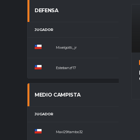
DEFENSA
JUGADOR
POSICIÓ
Mixelgotti_jr
Defensa
Estebanzf17
Defensa
MEDIO CAMPISTA
JUGADOR
POSIC
MaxI29Itambo32
Medio 