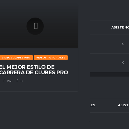
N
PJ
C.P
GOLES
ASISTENC
0
0
0
0
VIDEOS CLUBES PRO
VIDEOS TUTORIALES
4
69
0
0
EL MEJOR ESTILO DE
CARRERA DE CLUBES PRO
865
0
IÓN
PJ
C.P
GOLES
ASIST
Campista
3
72
0