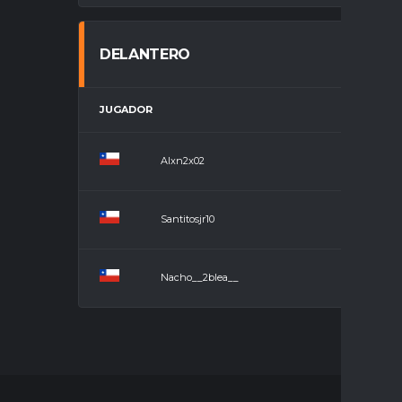
DELANTERO
JUGADOR
POS
Alxn2x02
Dela
Santitosjr10
Dela
Nacho__2blea__
Dela