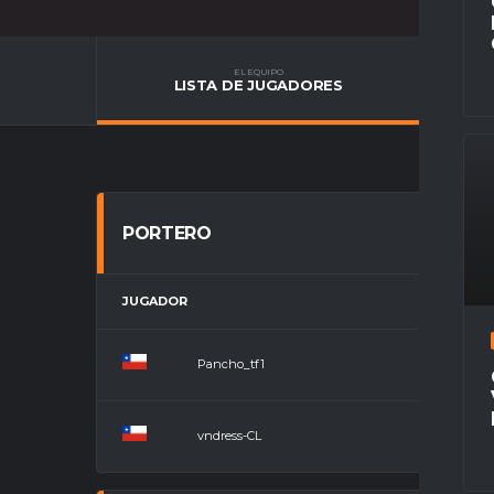
EL EQUIPO
LISTA DE JUGADORES
PORTERO
JUGADOR
POSICIÓN
Pancho_tf1
Portero
vndress-CL
Portero