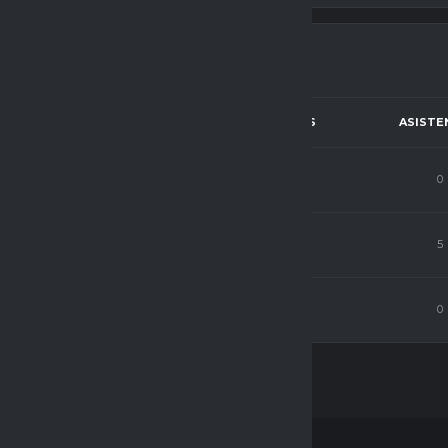
ICIÓN
PJ
C.P
GOLES
ASISTE
ntero
0
0
0
0
ntero
8
72
6
5
ntero
1
66
0
0