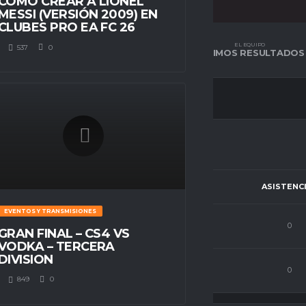
CÓMO CREAR A LIONEL
MESSI (VERSIÓN 2009) EN
CLUBES PRO EA FC 26
EL EQUIPO
EL EQUIPO
537
0
TABLA DE POSICIÓN
ÚLTIMOS RESULTADOS
PJ
C.P
GOLES
ASISTENC
EVENTOS Y TRANSMISIONES
3
64
1
0
GRAN FINAL – CS4 VS
VODKA – TERCERA
DIVISION
3
65
0
0
849
0