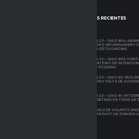
STOS
ENTRADAS RECIENTES
CLUBES PRO
TEMPORADA 23 – CASO #04: ABA
COMPETICIÓN E INCUMPLIMIENTO
ESPACIO GAMER
ECONÓMICO (ZETA GANJAH)
TUTORIALES
¿QUÉ ES CLUBES
TEMPORADA 23 – CASO #03: CONT
PRO?
EL ÁREA Y CRITERIO DE INTENCIO
EN TIROS DE ESQUINA
CLUBES PRO
TEMPORADA 23 – CASO #2: BUG DE 
ESPACIO GAMER
DESCONEXIÓN Y FALTA DE ACUER
TODOS LOS
PREVIOS
ATRIBUTOS DE FIFA
22 EXPLICADOS
TEMPORADA 23 – CASO #1: INTERF
ILEGAL AL PORTERO EN TIROS DE
CLUBES PRO
ESPACIO GAMER
LA MEJOR BUILD DE VOLANTE (MD/
CARRILERO EN EA FC 26: DOMINA 
ARQUETIPOS EN
CLUBES PRO DE
EAFC26: TODO LO
QUE DEBES SABER
SOBRE EL NUEVO
SISTEMA