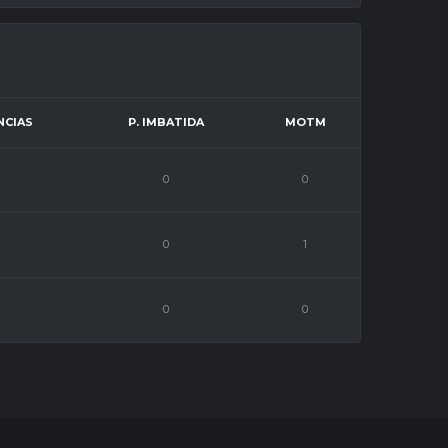
NCIAS
P. IMBATIDA
MOTM
0
0
0
1
0
0