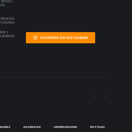
INICIO,
DOS
ERENCIA
 ESQUINA
MI) Y
LA BANDA
SÍGUENOS EN INSTAGRAM
ENGERS
ASCENSION
UNDERGROUND
NOTICIAS