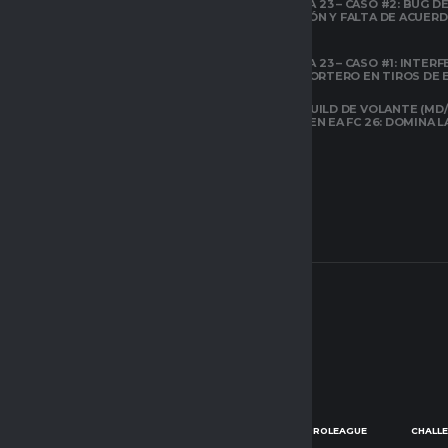
TEMPORADA 23 – CASO #2: BUG DE 
ESPACIO GAMER
DESCONEXIÓN Y FALTA DE ACUER
TODOS LOS
PREVIOS
ATRIBUTOS DE FIFA
22 EXPLICADOS
TEMPORADA 23 – CASO #1: INTERF
ILEGAL AL PORTERO EN TIROS DE
CLUBES PRO
ESPACIO GAMER
LA MEJOR BUILD DE VOLANTE (MD/
CARRILERO EN EA FC 26: DOMINA 
ARQUETIPOS EN
CLUBES PRO DE
EAFC26: TODO LO
QUE DEBES SABER
SOBRE EL NUEVO
SISTEMA
LIGA CHILENA CLUBES PRO
PROLEAGUE
CHALL