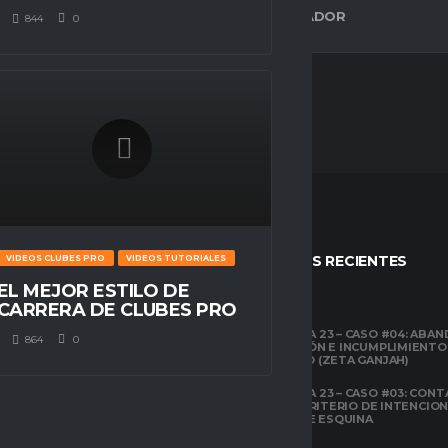
ESPACIO GAMER
ESTADÍSTICAS DEL JUGADOR
844
0
STOS
ENTRADAS RECIENTES
VIDEOS CLUBES PRO
VIDEOS TUTORIALES
EL MEJOR ESTILO DE
CARRERA DE CLUBES PRO
CLUBES PRO
TEMPORADA 23 – CASO #04: ABA
864
0
COMPETICIÓN E INCUMPLIMIENTO
ESPACIO GAMER
ECONÓMICO (ZETA GANJAH)
TUTORIALES
¿QUÉ ES CLUBES
TEMPORADA 23 – CASO #03: CONT
PRO?
EL ÁREA Y CRITERIO DE INTENCIO
EN TIROS DE ESQUINA
CLUBES PRO