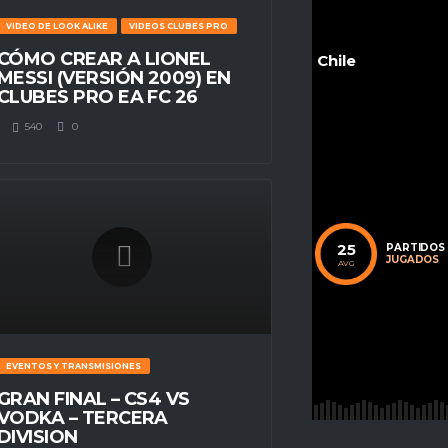
VIDEO DE LOOK ALIKE
VIDEOS CLUBES PRO
CÓMO CREAR A LIONEL
Chile
MESSI (VERSIÓN 2009) EN
CLUBES PRO EA FC 26
540
0
POSITION
Defensa
T.GAMES
25
72
25
CALIFICACIÓN
PARTIDOS
PROMEDIO
JUGADOS
AVG
AVG
1862
PUNTUACIÓN
GLOBAL
AVG
EVENTOS Y TRANSMISIONES
GRAN FINAL – CS4 VS
VODKA – TERCERA
DIVISION