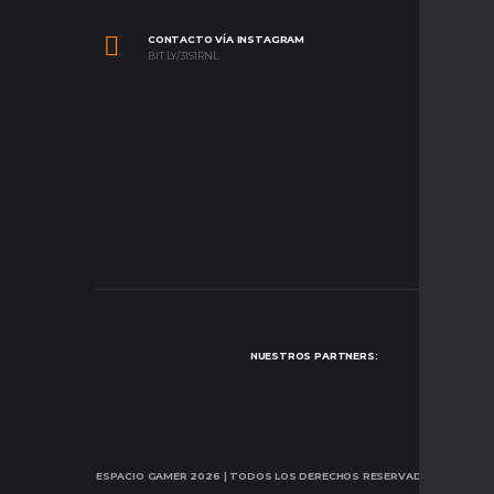
CONTACTO VÍA INSTAGRAM
BIT.LY/31S1RNL
NUESTROS PARTNERS:
ESPACIO GAMER 2026
| TODOS LOS DERECHOS RESERVADOS.