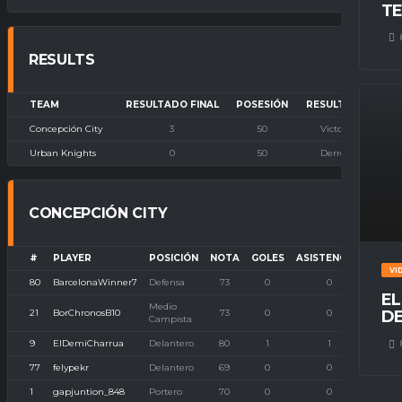
TE
RESULTS
TEAM
RESULTADO FINAL
POSESIÓN
RESULTADO
Concepción City
3
50
Victoria
Urban Knights
0
50
Derrota
CONCEPCIÓN CITY
#
PLAYER
POSICIÓN
NOTA
GOLES
ASISTENCIAS
P. I
VI
80
BarcelonaWinner7
Defensa
73
0
0
EL
Medio
21
BorChronosB10
73
0
0
DE
Campista
9
ElDemiCharrua
Delantero
80
1
1
77
felypekr
Delantero
69
0
0
1
gapjuntion_848
Portero
70
0
0