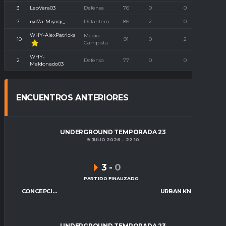
3
LeoVera03
Defensa
76
0
0
7
ryo7a-Miyagi_
Delantero
86
2
0
WHY-AlexPatricks
Medio
10
91
0
2
Campista
WHY-
2
Defensa
77
0
0
Maldonado03
ENCUENTROS ANTERIORES
UNDERGROUND TEMPORADA 23
9 JULIO 2026
22:10
3
-
0
PARTIDO FINALIZADO
CONCEPCIÓN CITY
URBAN KNIGHTS
UNDERGROUND TEMPORADA 23