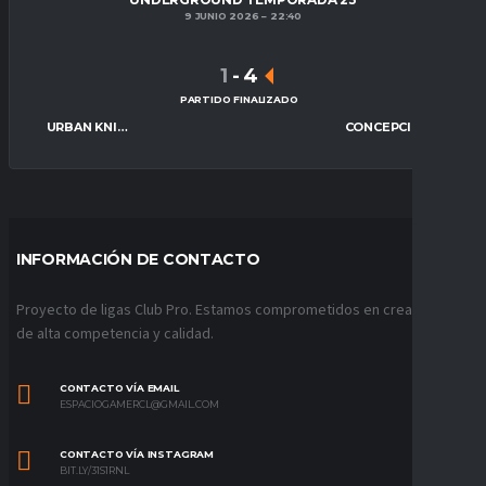
9 JUNIO 2026
22:40
1
-
4
PARTIDO FINALIZADO
URBAN KNIGHTS
CONCEPCIÓN CITY
INFORMACIÓN DE CONTACTO
Proyecto de ligas Club Pro. Estamos comprometidos en crear ligas
de alta competencia y calidad.
CONTACTO VÍA EMAIL
ESPACIOGAMERCL@GMAIL.COM
CONTACTO VÍA INSTAGRAM
BIT.LY/31S1RNL