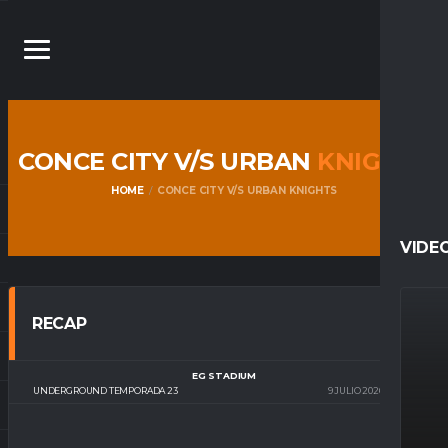
CONCE CITY V/S URBAN
KNIGHTS
HOME
CONCE CITY V/S URBAN KNIGHTS
VIDE
RECAP
EG STADIUM
UNDERGROUND TEMPORADA 23
9 JULIO 2026
22:10