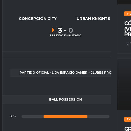
VI
CONCEPCIÓN CITY
URBAN KNIGHTS
CÓ
(V
3
-
0
PR
PARTIDO FINALIZADO
PARTIDO OFICIAL - LIGA ESPACIO GAMER - CLUBES PRO
BALL POSSESSION
50%
50%
EV
GR