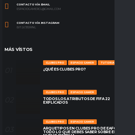
CONTACTO VÍA EMAIL
ESPACIOGAMERCL@GMAIL.COM
CONTACTO VÍA INSTAGRAM
BIT.LY/31S1RNL
MÁS VÍSTOS
CLUBES PRO
ESPACIO GAMER
TUTORIALES
¿QUÉ ES CLUBES PRO?
CLUBES PRO
ESPACIO GAMER
TODOS LOS ATRIBUTOS DE FIFA 22
EXPLICADOS
CLUBES PRO
ESPACIO GAMER
ARQUETIPOS EN CLUBES PRO DE EAFC26:
TODO LO QUE DEBES SABER SOBRE EL