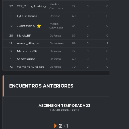
Medio
22
CTZ_YoungAnaking
72
0
0
Campista
1
FyLe_x_Tomas
Portero
69
0
0
Medio
Juantittan10
10
84
0
0
Campista
29
MaickyBP
Defensa
67
0
0
11
marco_villagran
Delantero
68
0
1
12
Markramos26
Defensa
72
0
0
4
Sebastianicc
Defensa
60
0
0
73
Wamangituka_sbc
Defensa
70
0
0
ENCUENTROS ANTERIORES
ASCENSION TEMPORADA 23
9 JULIO 2026
22:10
2
-
1