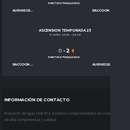
PARTIDO FINALIZADO
AURINEGRO ESPORTS
RACCOON REAPERS ESPORTS
ASCENSION TEMPORADA 23
11 JUNIO 2026
22:40
0
-
2
PARTIDO FINALIZADO
RACCOON REAPERS ESPORTS
AURINEGRO ESPORTS
INFORMACIÓN DE CONTACTO
Proyecto de ligas Club Pro. Estamos comprometidos en crear ligas
de alta competencia y calidad.