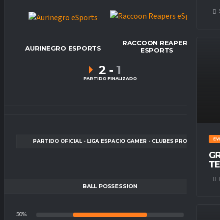
RACCOON REAPERS
AURINEGRO ESPORTS
ESPORTS
2
-
1
PARTIDO FINALIZADO
EV
PARTIDO OFICIAL - LIGA ESPACIO GAMER - CLUBES PRO
GR
TE
BALL POSSESSION
50%
50%