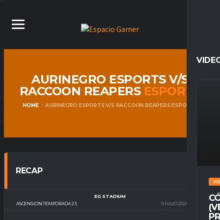
VIDE
AURINEGRO ESPORTS V/S
RACCOON REAPERS
ESPORTS
HOME
AURINEGRO ESPORTS V/S RACCOON REAPERS ESPORTS
RECAP
VI
CÓ
EG STADIUM
ASCENSION TEMPORADA 23
9 JULIO 2026
22:10
(V
PR