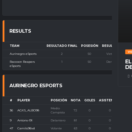
RESULTS
TEAM
RESULTADO FINAL
POSESIÓN
RESULTADO
VI
Aurinegro eSports
2
50
Victoria
EL
Raccoon Reapers
1
50
Derrota
eSports
DE
AURINEGRO ESPORTS
#
PLAYER
POSICIÓN
NOTA
GOLES
ASISTENCIAS
P. 
Medio
36
AGXS_ALBO98
72
0
0
Campista
9
Antons-l9l
Delantero
81
0
0
47
Camilo96vd
Volante
63
0
0