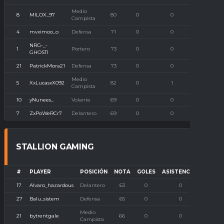
Medio
8
MILOX_97
80
0
0
0
Campista
4
mvximoo_o
Defensa
71
0
0
0
NRG-_-
1
Portero
73
0
0
1
GHOSTI
21
PatrickMora21
Defensa
73
0
0
0
Medio
5
XxLucasxX092
82
0
1
0
Campista
10
yNunees_
Volante
69
0
0
0
7
ZxPoWeRCr7
Delantero
69
0
0
0
STALLION GAMING
#
PLAYER
POSICIÓN
NOTA
GOLES
ASISTENCIAS
P. IM
17
Alvaro_hazardous
Delantero
63
0
0
27
Balu_sistem
Defensa
65
0
0
Medio
21
bytrentgale
66
0
0
Campista