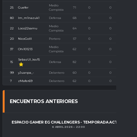
Medio
25
Guefer
71
0
0
Campista
80
Im_m1nazuk1
Defensa
68
0
0
Medio
22
Loco22samu
64
0
0
Campista
20
NicoGolll
Portero
57
0
0
Medio
37
Ohi101213
62
0
0
Campista
SebazUl_ksv15
15
Defensa
82
0
0
99
yJuanpa_-
Delantero
60
0
0
7
zMafer69
Delantero
62
0
0
ENCUENTROS ANTERIORES
ESPACIO GAMER EG CHALLENGERS - TEMPORADA ACTUAL
6 ABRIL 2026
22:00