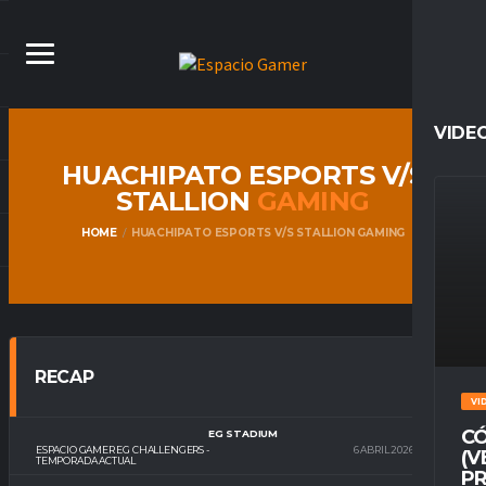
VIDE
HUACHIPATO ESPORTS V/S
STALLION
GAMING
HOME
HUACHIPATO ESPORTS V/S STALLION GAMING
RECAP
VI
CÓ
EG STADIUM
ESPACIO GAMER EG CHALLENGERS -
6 ABRIL 2026
22:00
(V
TEMPORADA ACTUAL
PR