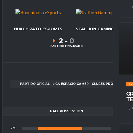
HUACHIPATO ESPORTS
STALLION GAMING
2
-
0
PARTIDO FINALIZADO
PARTIDO OFICIAL - LIGA ESPACIO GAMER - CLUBES PRO
EV
GR
TE
BALL POSSESSION
65%
35%