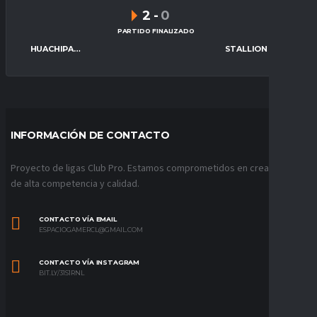
2
-
0
PARTIDO FINALIZADO
HUACHIPATO ESPORTS
STALLION GAMING
INFORMACIÓN DE CONTACTO
Proyecto de ligas Club Pro. Estamos comprometidos en crear ligas
de alta competencia y calidad.
CONTACTO VÍA EMAIL
ESPACIOGAMERCL@GMAIL.COM
CONTACTO VÍA INSTAGRAM
BIT.LY/31S1RNL