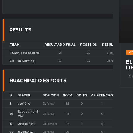
RESULTS
TEAM
RESULTADO FINAL
POSESIÓN
RESULTADO
Huachipato eSports
2
65
Victoria
VI
Stallion Gaming
0
35
Derrota
EL
DE
HUACHIPATO ESPORTS
#
PLAYER
POSICIÓN
NOTA
GOLES
ASISTENCIAS
P. IMBAT
3
alex12hd
Defensa
81
0
1
0
Baby demon9
99
Defensa
73
0
0
0
762
15
Betodelflow__
Delantero
74
1
0
0
22
Javier0482_
Defensa
78
1
0
0