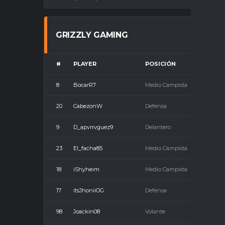
GRIZZLY GAMING
#
PLAYER
POSICIÓN
8
BocarR7
Medio Campista
20
CabezonW
Defensa
9
D_apvrrvguez9
Delantero
23
El_facha85
Medio Campista
18
iShyheim
Medio Campista
17
itsJhoniiOG
Defensa
98
Joackin08
Volante