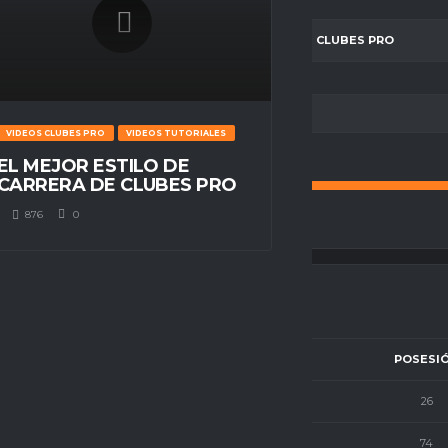
PARTIDO OFICIAL - LIGA ESPACIO GAMER - CLUBES PRO
BALL POSSESSION
VIDEOS CLUBES PRO
VIDEOS TUTORIALES
EL MEJOR ESTILO DE
CARRERA DE CLUBES PRO
876
0
RESULTADO FINAL
POSESI
0
26
2
74