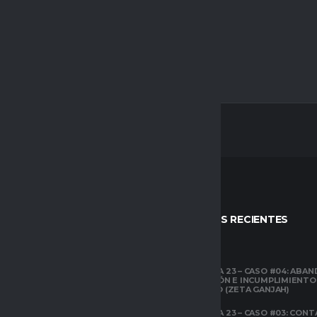
26 MARZO 2026
22:00
0
-
2
PARTIDO FINALIZADO
STOS
ENTRADAS RECIENTES
CLUBES PRO
TEMPORADA 23 – CASO #04: ABA
COMPETICIÓN E INCUMPLIMIENTO
ESPACIO GAMER
ECONÓMICO (ZETA GANJAH)
TUTORIALES
¿QUÉ ES CLUBES
TEMPORADA 23 – CASO #03: CONT