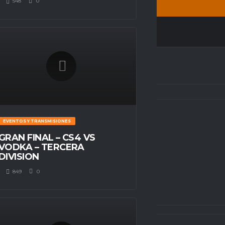
548
0
EG STADIUM
EVENTOS Y TRANSMISIONES
GRAN FINAL – CS4 VS
0
-
2
VODKA – TERCERA
DIVISION
849
0
PARTIDO FINALIZADO