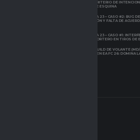
PRO?
EL ÁREA Y CRITERIO DE INTENCIO
EN TIROS DE ESQUINA
CLUBES PRO
TEMPORADA 23 – CASO #2: BUG DE 
ESPACIO GAMER
DESCONEXIÓN Y FALTA DE ACUER
TODOS LOS
PREVIOS
ATRIBUTOS DE FIFA
22 EXPLICADOS
TEMPORADA 23 – CASO #1: INTERF
ILEGAL AL PORTERO EN TIROS DE
CLUBES PRO
ESPACIO GAMER
LA MEJOR BUILD DE VOLANTE (MD/
CARRILERO EN EA FC 26: DOMINA 
ARQUETIPOS EN
CLUBES PRO DE
EAFC26: TODO LO
QUE DEBES SABER
SOBRE EL NUEVO
SISTEMA