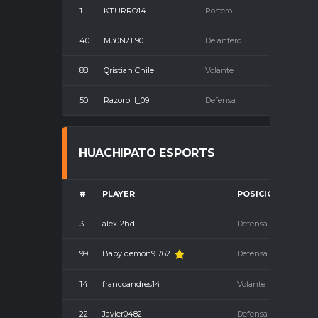
1
KTURRO14
Portero
40
M30N21 90
Delantero
88
Qristian Chile
Volante
50
Razorbill_09
Defensa
HUACHIPATO ESPORTS
#
PLAYER
POSICIÓN
3
alex12hd
Defensa
99
Baby demon9 762
Defensa
14
francoandres14
Volante
22
Javier0482_
Defensa