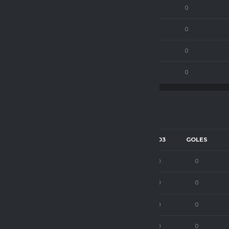
59
0
0
0
0
62
0
0
0
0
69
0
0
0
0
73
0
0
0
0
NOTA
NOTA 2
NOTA 3
BO3
GOLES
78
0
0
0
0
84
0
0
0
0
63
0
0
0
0
77
0
0
0
0