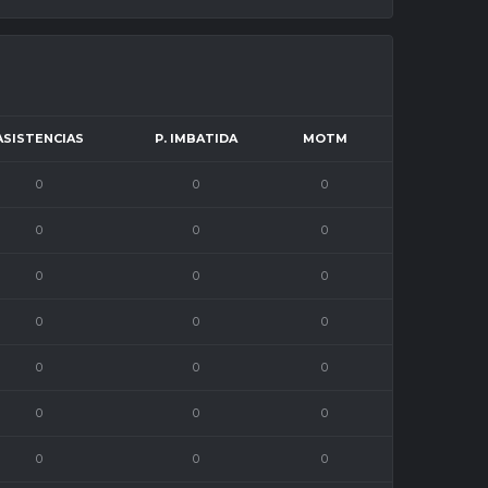
ASISTENCIAS
P. IMBATIDA
MOTM
0
0
0
0
0
0
0
0
0
0
0
0
0
0
0
0
0
0
0
0
0