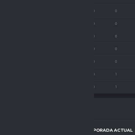
72
0
0
0
0
68
0
0
0
0
75
0
0
0
0
77
0
0
0
0
63
0
0
0
0
75
0
0
0
1
76
0
0
0
1
ESPACIO GAMER EG CHALLENGERS - TEMPORADA ACTUAL