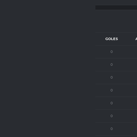
NOTA
NOTA 2
NOTA 3
BO3
GOLES
70
0
0
0
0
68
0
0
0
0
61
0
0
0
0
73
0
0
0
0
69
0
0
0
0
63
0
0
0
0
67
0
0
0
0