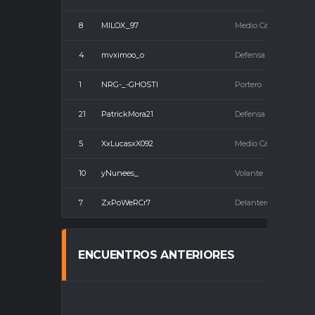
8
MILOX_97
Medio Campista
4
mvximoo_o
Defensa
1
NRG-_-GHOSTI
Portero
21
PatrickMora21
Defensa
5
XxLucasxX092
Medio Campista
10
yNunees_
Volante
7
ZxPoWeRCr7
Delantero
ENCUENTROS ANTERIORES