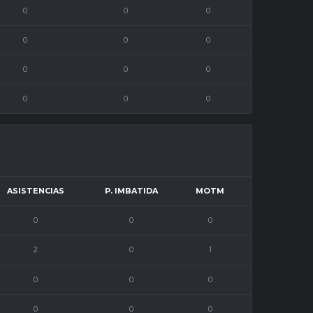
0
0
0
0
0
0
0
0
0
0
0
0
ASISTENCIAS
P. IMBATIDA
MOTM
0
0
0
2
0
1
0
0
0
0
0
0