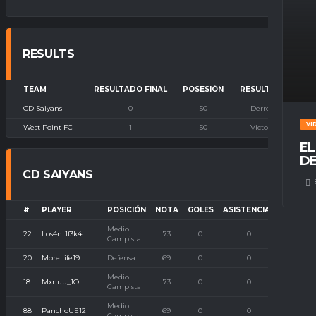
RESULTS
TEAM
RESULTADO FINAL
POSESIÓN
RESULTADO
CD Saiyans
0
50
Derrota
VI
West Point FC
1
50
Victoria
EL
DE
CD SAIYANS
#
PLAYER
POSICIÓN
NOTA
GOLES
ASISTENCIAS
P. IMBA
Medio
22
Los4nt1f3k4
73
0
0
0
Campista
20
MoreLife19
Defensa
69
0
0
0
Medio
18
Mxnuu_1O
73
0
0
0
Campista
Medio
88
PanchoUE12
69
0
0
0
Campista