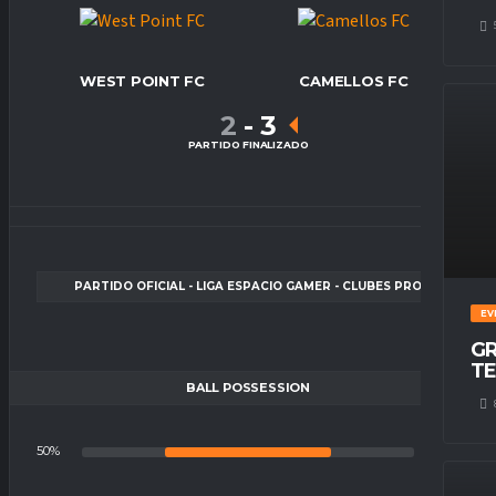
WEST POINT FC
CAMELLOS FC
2
-
3
PARTIDO FINALIZADO
PARTIDO OFICIAL - LIGA ESPACIO GAMER - CLUBES PRO
EV
GR
TE
BALL POSSESSION
50%
50%