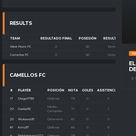
RESULTS
TEAM
RESULTADO FINAL
POSESIÓN
RESULTADO
West Point FC
2
50
Derrota
VI
Camellos FC
3
50
Victoria
EL
DE
CAMELLOS FC
#
PLAYER
POSICIÓN
NOTA
GOLES
ASISTENCIAS
P. IMB
17
Diego1799
Defensa
79
0
0
0
Medio
20
Gseba92
71
0
1
0
Campista
20
IRukawa91
Delantero
61
0
0
0
81
Kiiru97
Defensa
66
0
0
0
4
PabloIgnacio222
Defensa
79
0
1
0