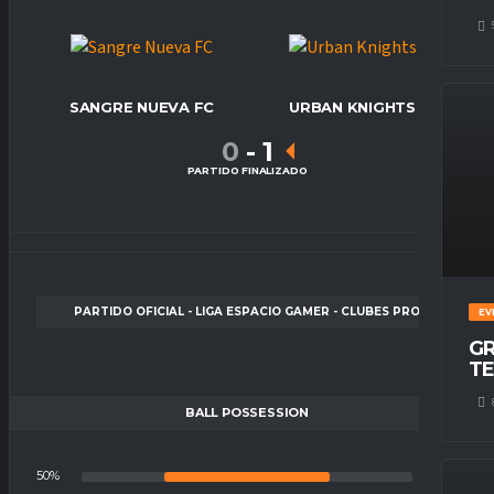
SANGRE NUEVA FC
URBAN KNIGHTS
0
-
1
PARTIDO FINALIZADO
PARTIDO OFICIAL - LIGA ESPACIO GAMER - CLUBES PRO
EV
GR
TE
BALL POSSESSION
50%
50%