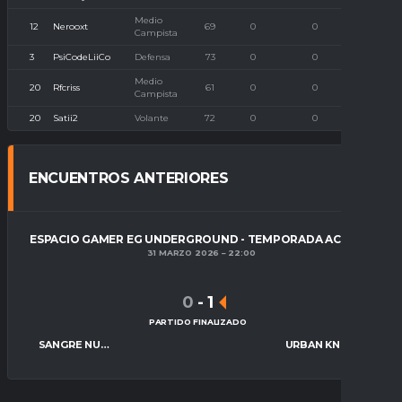
Medio
12
Nerooxt
69
0
0
0
Campista
3
PsiCodeLiiCo
Defensa
73
0
0
0
Medio
20
Rfcriss
61
0
0
0
Campista
20
Satii2
Volante
72
0
0
0
ENCUENTROS ANTERIORES
ESPACIO GAMER EG UNDERGROUND - TEMPORADA ACTUAL
31 MARZO 2026
22:00
0
-
1
PARTIDO FINALIZADO
SANGRE NUEVA FC
URBAN KNIGHTS