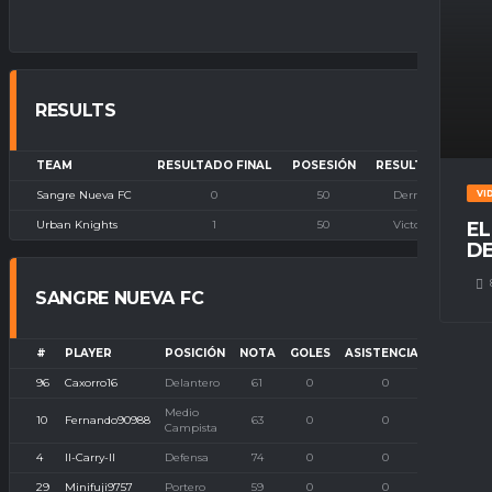
RESULTS
TEAM
RESULTADO FINAL
POSESIÓN
RESULTADO
Sangre Nueva FC
0
50
Derrota
VI
Urban Knights
1
50
Victoria
EL
DE
SANGRE NUEVA FC
#
PLAYER
POSICIÓN
NOTA
GOLES
ASISTENCIAS
P. IMBA
96
Caxorro16
Delantero
61
0
0
0
Medio
10
Fernando90988
63
0
0
0
Campista
4
ll-Carry-Il
Defensa
74
0
0
0
29
Minifuji9757
Portero
59
0
0
0